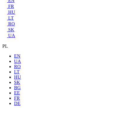
EN
FR
HU
LT
RO
SK
UA
PL
EN
UA
RO
LT
HU
SK
BG
EE
FR
DE