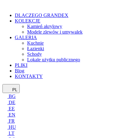
DLACZEGO GRANDEX
KOLEKCJE
Kamień akrylowy
Modele zlewów i umywalek
GALERIA
Kuchnie
Łazienki
Schody
Lokale użytku publicznego
PLIKI
Blog
KONTAKTY
PL
BG
DE
EE
EN
FR
HU
LT