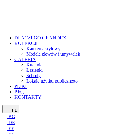
DLACZEGO GRANDEX
KOLEKCJE
Kamień akrylowy
Modele zlewów i umywalek
GALERIA
Kuchnie
Łazienki
Schody
Lokale użytku publicznego
PLIKI
Blog
KONTAKTY
PL
BG
DE
EE