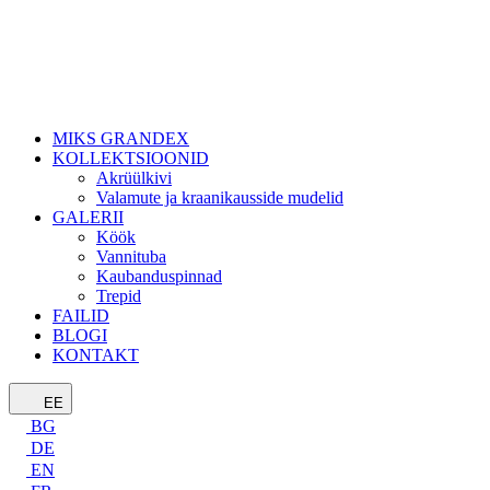
MIKS GRANDEX
KOLLEKTSIOONID
Akrüülkivi
Valamute ja kraanikausside mudelid
GALERII
Köök
Vannituba
Kaubanduspinnad
Trepid
FAILID
BLOGI
KONTAKT
EE
BG
DE
EN