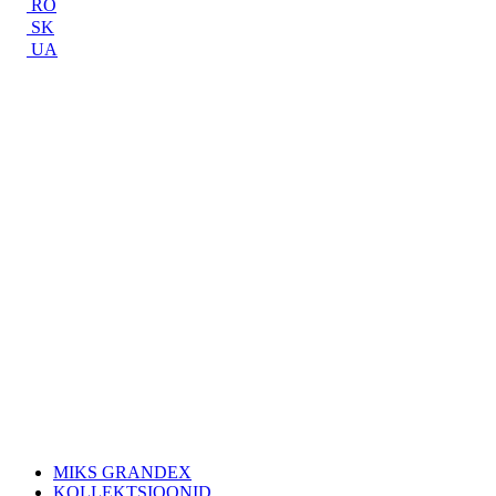
RO
SK
UA
MIKS GRANDEX
KOLLEKTSIOONID