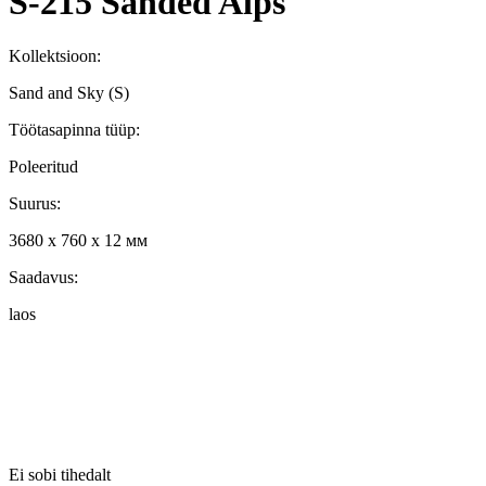
S-215 Sanded Alps
Kollektsioon:
Sand and Sky (S)
Töötasapinna tüüp:
Poleeritud
Suurus:
3680 x 760 x 12 мм
Saadavus:
laos
Ei sobi tihedalt