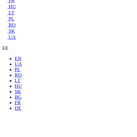
FR
HU
LT
PL
RO
SK
UA
EE
EN
UA
PL
RO
LT
HU
SK
BG
FR
DE