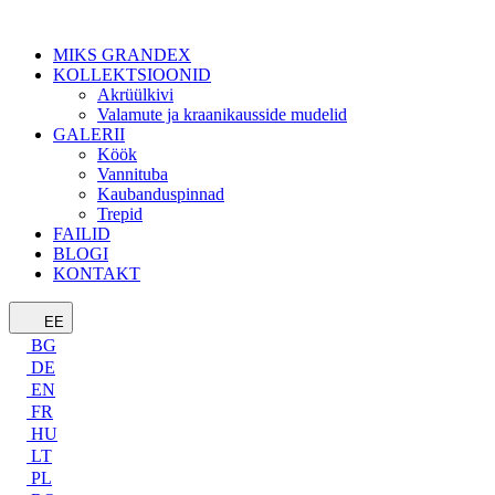
MIKS GRANDEX
KOLLEKTSIOONID
Akrüülkivi
Valamute ja kraanikausside mudelid
GALERII
Köök
Vannituba
Kaubanduspinnad
Trepid
FAILID
BLOGI
KONTAKT
EE
BG
DE
EN
FR
HU
LT
PL