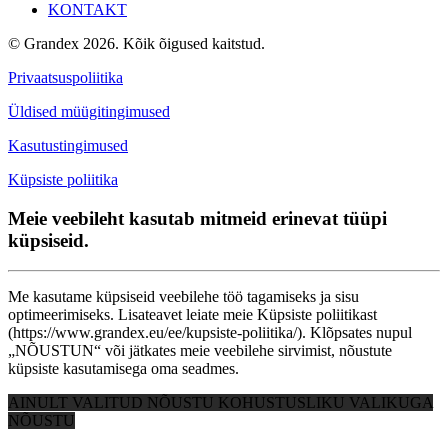
KONTAKT
© Grandex 2026. Kõik õigused kaitstud.
Privaatsuspoliitika
Üldised müügitingimused
Kasutustingimused
Küpsiste poliitika
Meie veebileht kasutab mitmeid erinevat tüüpi
küpsiseid.
Me kasutame küpsiseid veebilehe töö tagamiseks ja sisu
optimeerimiseks. Lisateavet leiate meie Küpsiste poliitikast
(https://www.grandex.eu/ee/kupsiste-poliitika/). Klõpsates nupul
„NÕUSTUN“ või jätkates meie veebilehe sirvimist, nõustute
küpsiste kasutamisega oma seadmes.
AINULT VALITUD
NÕUSTU KOHUSTUSLIKU VALIKUGA
NÕUSTU