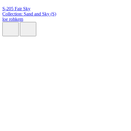
S-205 Fair Sky
Collection: Sand and Sky (S)
loe rohkem