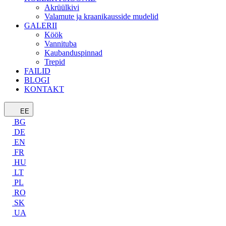
Akrüülkivi
Valamute ja kraanikausside mudelid
GALERII
Köök
Vannituba
Kaubanduspinnad
Trepid
FAILID
BLOGI
KONTAKT
EE
BG
DE
EN
FR
HU
LT
PL
RO
SK
UA