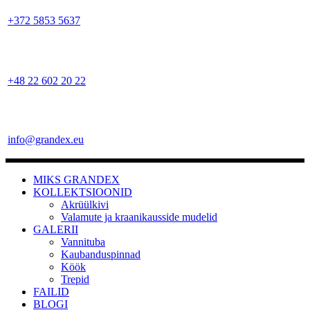
+372 5853 5637
+48 22 602 20 22
info@grandex.eu
MIKS GRANDEX
KOLLEKTSIOONID
Akrüülkivi
Valamute ja kraanikausside mudelid
GALERII
Vannituba
Kaubanduspinnad
Köök
Trepid
FAILID
BLOGI