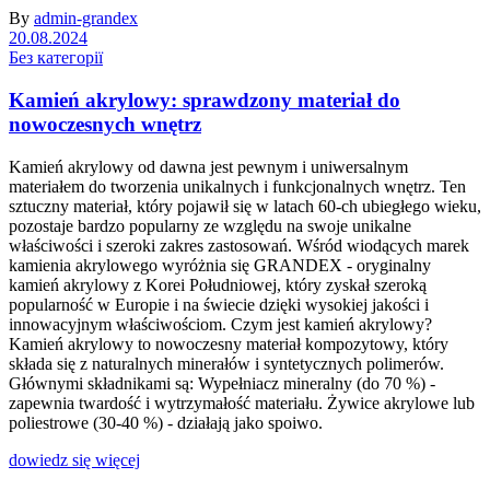
By
admin-grandex
20.08.2024
Без категорії
Kamień akrylowy: sprawdzony materiał do
nowoczesnych wnętrz
Kamień akrylowy od dawna jest pewnym i uniwersalnym
materiałem do tworzenia unikalnych i funkcjonalnych wnętrz. Ten
sztuczny materiał, który pojawił się w latach 60-ch ubiegłego wieku,
pozostaje bardzo popularny ze względu na swoje unikalne
właściwości i szeroki zakres zastosowań. Wśród wiodących marek
kamienia akrylowego wyróżnia się GRANDEX - oryginalny
kamień akrylowy z Korei Południowej, który zyskał szeroką
popularność w Europie i na świecie dzięki wysokiej jakości i
innowacyjnym właściwościom. Czym jest kamień akrylowy?
Kamień akrylowy to nowoczesny materiał kompozytowy, który
składa się z naturalnych minerałów i syntetycznych polimerów.
Głównymi składnikami są: Wypełniacz mineralny (do 70 %) -
zapewnia twardość i wytrzymałość materiału. Żywice akrylowe lub
poliestrowe (30-40 %) - działają jako spoiwo.
dowiedz się więcej