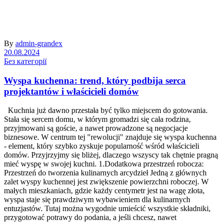
By
admin-grandex
20.08.2024
Без категорії
Wyspa kuchenna: trend, który podbija serca
projektantów i właścicieli domów
Kuchnia już dawno przestała być tylko miejscem do gotowania.
Stała się sercem domu, w którym gromadzi się cała rodzina,
przyjmowani są goście, a nawet prowadzone są negocjacje
biznesowe. W centrum tej "rewolucji" znajduje się wyspa kuchenna
- element, który szybko zyskuje popularność wśród właścicieli
domów. Przyjrzyjmy się bliżej, dlaczego wszyscy tak chętnie pragną
mieć wyspę w swojej kuchni. 1.Dodatkowa przestrzeń robocza:
Przestrzeń do tworzenia kulinarnych arcydzieł Jedną z głównych
zalet wyspy kuchennej jest zwiększenie powierzchni roboczej. W
małych mieszkaniach, gdzie każdy centymetr jest na wagę złota,
wyspa staje się prawdziwym wybawieniem dla kulinarnych
entuzjastów. Tutaj można wygodnie umieścić wszystkie składniki,
przygotować potrawy do podania, a jeśli chcesz, nawet