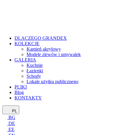
DLACZEGO GRANDEX
KOLEKCJE
Kamień akrylowy
Modele zlewów i umywalek
GALERIA
Kuchnie
Łazienki
Schody
Lokale użytku publicznego
PLIKI
Blog
KONTAKTY
PL
BG
DE
EE