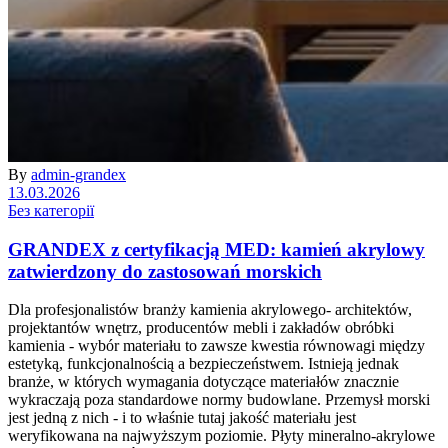
By
admin-grandex
13.03.2026
Без категорії
GRANDEX z certyfikacją MED: kamień akrylowy
zatwierdzony do zastosowań morskich
Dla profesjonalistów branży kamienia akrylowego- architektów,
projektantów wnętrz, producentów mebli i zakładów obróbki
kamienia - wybór materiału to zawsze kwestia równowagi między
estetyką, funkcjonalnością a bezpieczeństwem. Istnieją jednak
branże, w których wymagania dotyczące materiałów znacznie
wykraczają poza standardowe normy budowlane. Przemysł morski
jest jedną z nich - i to właśnie tutaj jakość materiału jest
weryfikowana na najwyższym poziomie. Płyty mineralno-akrylowe