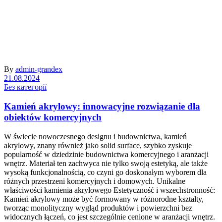
By
admin-grandex
21.08.2024
Без категорії
Kamień akrylowy: innowacyjne rozwiązanie dla
obiektów komercyjnych
W świecie nowoczesnego designu i budownictwa, kamień
akrylowy, znany również jako solid surface, szybko zyskuje
popularność w dziedzinie budownictwa komercyjnego i aranżacji
wnętrz. Materiał ten zachwyca nie tylko swoją estetyką, ale także
wysoką funkcjonalnością, co czyni go doskonałym wyborem dla
różnych przestrzeni komercyjnych i domowych. Unikalne
właściwości kamienia akrylowego Estetyczność i wszechstronność:
Kamień akrylowy może być formowany w różnorodne kształty,
tworząc monolityczny wygląd produktów i powierzchni bez
widocznych łączeń, co jest szczególnie cenione w aranżacji wnętrz.