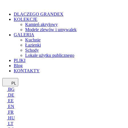
DLACZEGO GRANDEX
KOLEKCJE
Kamień akrylowy
Modele zlewów i umywalek
GALERIA
Kuchnie
Łazienki
Schody
Lokale użytku publicznego
PLIKI
Blog
KONTAKTY
PL
BG
DE
EE
EN
FR
HU
LT