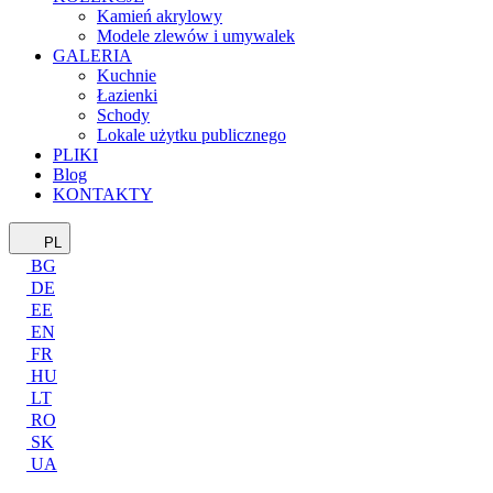
Kamień akrylowy
Modele zlewów i umywalek
GALERIA
Kuchnie
Łazienki
Schody
Lokale użytku publicznego
PLIKI
Blog
KONTAKTY
PL
BG
DE
EE
EN
FR
HU
LT
RO
SK
UA