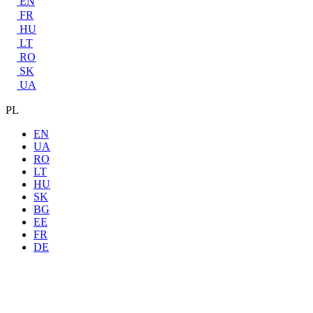
EN
FR
HU
LT
RO
SK
UA
PL
EN
UA
RO
LT
HU
SK
BG
EE
FR
DE