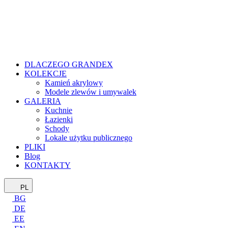
DLACZEGO GRANDEX
KOLEKCJE
Kamień akrylowy
Modele zlewów i umywalek
GALERIA
Kuchnie
Łazienki
Schody
Lokale użytku publicznego
PLIKI
Blog
KONTAKTY
PL
BG
DE
EE