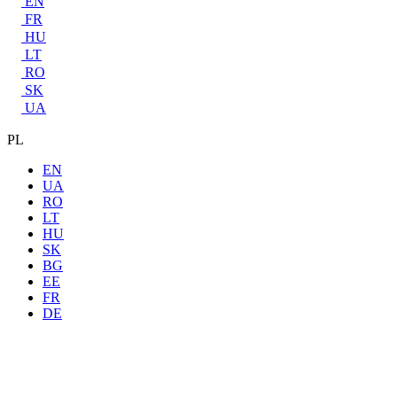
EN
FR
HU
LT
RO
SK
UA
PL
EN
UA
RO
LT
HU
SK
BG
EE
FR
DE