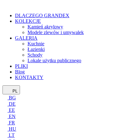
DLACZEGO GRANDEX
KOLEKCJE
Kamień akrylowy
Modele zlewów i umywalek
GALERIA
Kuchnie
Łazienki
Schody
Lokale użytku publicznego
PLIKI
Blog
KONTAKTY
PL
BG
DE
EE
EN
FR
HU
LT