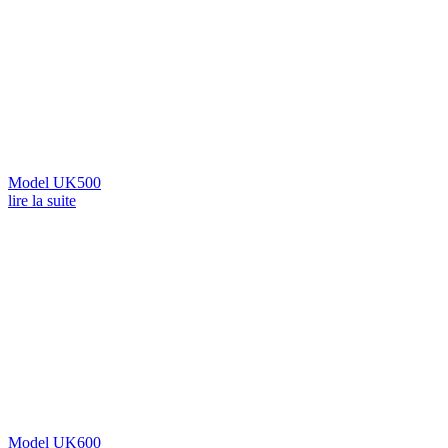
Model UK500
lire la suite
Model UK600