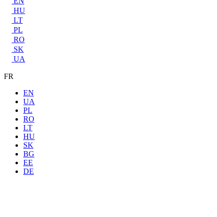
EN
HU
LT
PL
RO
SK
UA
FR
EN
UA
PL
RO
LT
HU
SK
BG
EE
DE