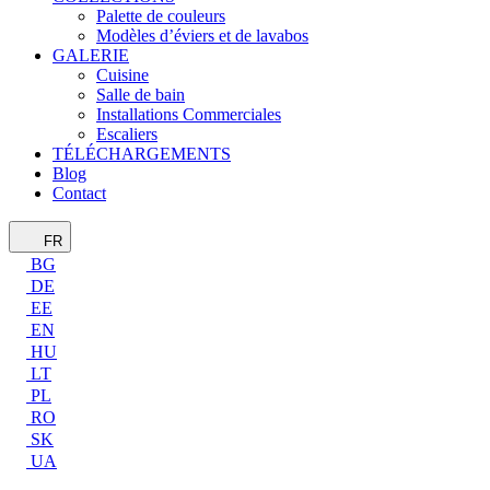
Palette de couleurs
Modèles d’éviers et de lavabos
GALERIE
Cuisine
Salle de bain
Installations Commerciales
Escaliers
TÉLÉCHARGEMENTS
Blog
Contact
FR
BG
DE
EE
EN
HU
LT
PL
RO
SK
UA