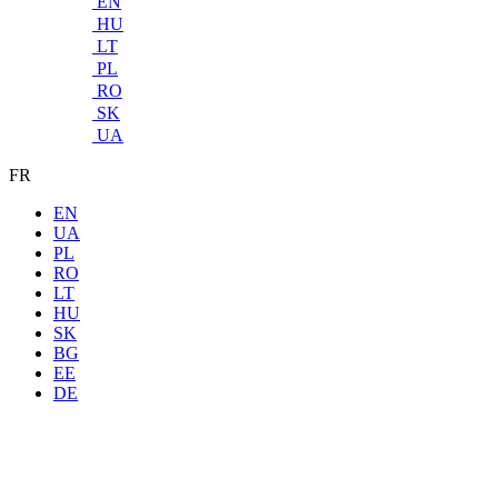
EN
HU
LT
PL
RO
SK
UA
FR
EN
UA
PL
RO
LT
HU
SK
BG
EE
DE