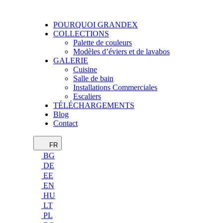
POURQUOI GRANDEX
COLLECTIONS
Palette de couleurs
Modèles d’éviers et de lavabos
GALERIE
Cuisine
Salle de bain
Installations Commerciales
Escaliers
TÉLÉCHARGEMENTS
Blog
Contact
FR
BG
DE
EE
EN
HU
LT
PL