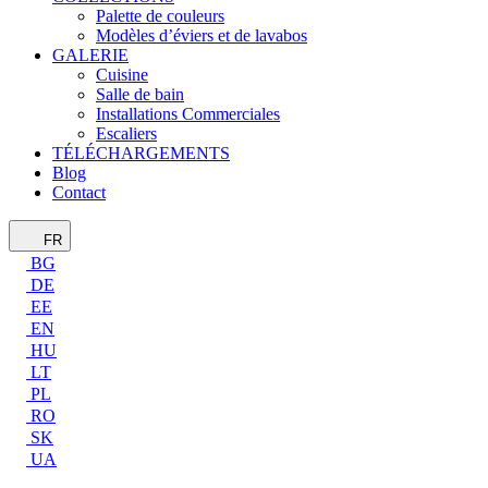
Palette de couleurs
Modèles d’éviers et de lavabos
GALERIE
Cuisine
Salle de bain
Installations Commerciales
Escaliers
TÉLÉCHARGEMENTS
Blog
Contact
FR
BG
DE
EE
EN
HU
LT
PL
RO
SK
UA