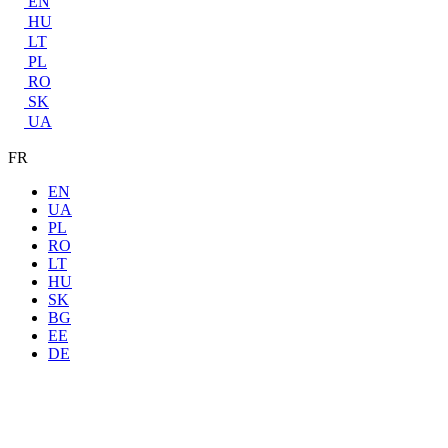
EN
HU
LT
PL
RO
SK
UA
FR
EN
UA
PL
RO
LT
HU
SK
BG
EE
DE