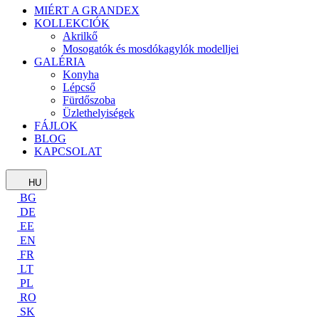
MIÉRT A GRANDEX
KOLLEKCIÓK
Akrilkő
Mosogatók és mosdókagylók modelljei
GALÉRIA
Konyha
Lépcső
Fürdőszoba
Üzlethelyiségek
FÁJLOK
BLOG
KAPCSOLAT
HU
BG
DE
EE
EN
FR
LT
PL
RO
SK