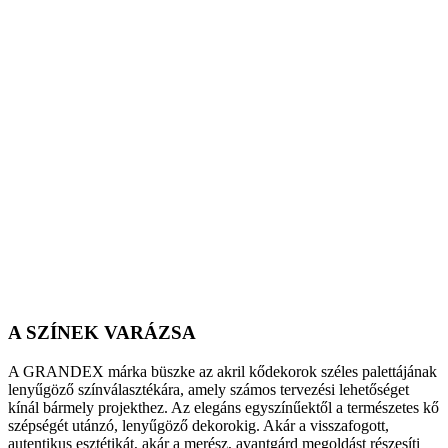
A SZÍNEK VARÁZSA
A GRANDEX márka büszke az akril kődekorok széles palettájának
lenyűgöző színválasztékára, amely számos tervezési lehetőséget
kínál bármely projekthez. Az elegáns egyszínűektől a természetes kő
szépségét utánzó, lenyűgöző dekorokig. Akár a visszafogott,
autentikus esztétikát, akár a merész, avantgárd megoldást részesíti