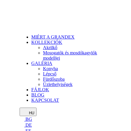
MIÉRT A GRANDEX
KOLLEKCIÓK
Akrilkő
Mosogatók és mosdókagylók
modelljei
GALÉRIA
Konyha
Lépcső
Fürdőszoba
Üzlethelyiségek
FÁJLOK
BLOG
KAPCSOLAT
HU
BG
DE
EE