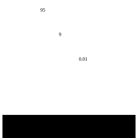
95
91 dekor a palettán
9
kőkollekció
0.01
-os anyagi
követelések