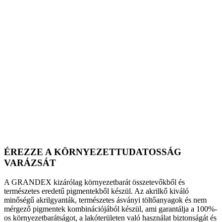
ÉREZZE A KÖRNYEZETTUDATOSSÁG
VARÁZSÁT
A GRANDEX kizárólag környezetbarát összetevőkből és
természetes eredetű pigmentekből készül. Az akrilkő kiváló
minőségű akrilgyanták, természetes ásványi töltőanyagok és nem
mérgező pigmentek kombinációjából készül, ami garantálja a 100%-
os környezetbarátságot, a lakóterületen való használat biztonságát és