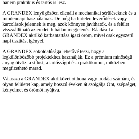
hanem praktikus és tartós is lesz.
A GRANDEX lenyűgözően ellenáll a mechanikai sérüléseknek és a
mindennapi használatnak. De még ha hirtelen leverődések vagy
karcolások jelennek is meg, azok könnyen javíthatók, és a felület
visszaállítható az eredeti hibátlan megjelenés. Ráadásul a
GRANDEX akrilkő karbantartása igazi öröm, mivel csak egyszerű
napi tisztítást igényel.
A GRANDEX sokoldalúsága lehetővé teszi, hogy a
legkülönbözőbb projektekhez használják. Ez a prémium minőségű
anyag ötvözi a stílust, a tartósságot és a praktikumot, miközben
megfizethető marad.
Válassza a GRANDEX akrilkövet otthona vagy irodája számára, és
olyan felületet kap, amely hosszú éveken át szolgálja Önt, szépséget,
kényelmet és örömöt nyújtva.