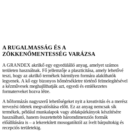
A RUGALMASSÁG ÉS A
ZÖKKENŐMENTESSÉG VARÁZSA
A GRANDEX akrilkő egy egyedülálló anyag, amelyet számos
területen használnak. Fő jellemzője a plaszticitása, amely lehetővé
teszi, hogy az akrilkő termékek bármilyen formára alakíthatók
legyenek. A kő egy bizonyos hőmérsékletre történő felmelegítésével
a kézművesek meghajlíthatják azt, egyedi és emlékezetes
formaterveket hozva létre.
A hőformázás nagyszerű lehetőségeket nyit a kreativitás és a merész
tervezési ötletek megvalósítása előtt. Ez az anyag nemcsak sík
termékek, például munkalapok vagy ablakpárkányok készítésére
használható, hanem összetettebb háromdimenziós formák
előállítására is – a lekerekített mosogatóktól az ívelt bárpultokig és
recepciós területekig.