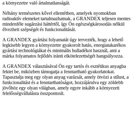
a környezetre való ártalmatlanságát.
Néhány természetes kővel ellentétben, amelyek nyomokban
radioaktív elemeket tartalmazhatnak, a GRANDEX teljesen mentes
mindenféle sugárzási háttértől, így Ön egészségkárosodás nélkül
élvezheti szépségét és funkcionalitását.
A GRANDEX gyártási folyamatát úgy tervezték, hogy a lehető
legkisebb legyen a környezetre gyakorolt hatás, energiatakarékos
gyártási technológiákat és minimális hulladékot használ, ami a
márka folyamatos fejlődés iránti elkötelezettségét hangsúlyozza.
A GRANDEX választásával Ön egy tartós és esztétikus anyagba
fektet be, miközben támogatja a fenntartható gyakorlatokat.
Tapasztalja meg egy olyan anyag varázsát, amely ötvözi a stílust, a
funkcionalitást és a fenntarthatóságot, hozzájárulva egy zöldebb
jövőhöz egy olyan világban, amely egyre inkább a környezeti
felelősségvállalásra összpontosít.