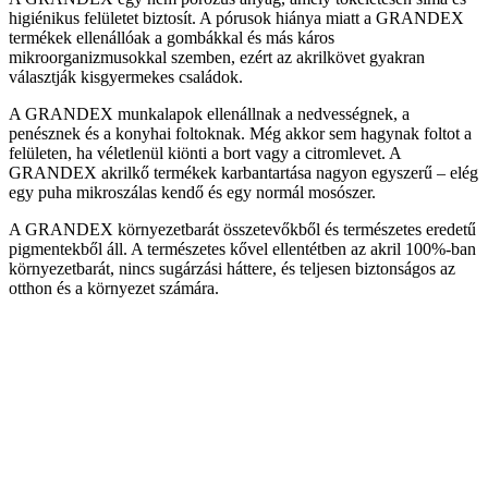
higiénikus felületet biztosít. A pórusok hiánya miatt a GRANDEX
termékek ellenállóak a gombákkal és más káros
mikroorganizmusokkal szemben, ezért az akrilkövet gyakran
választják kisgyermekes családok.
A GRANDEX munkalapok ellenállnak a nedvességnek, a
penésznek és a konyhai foltoknak. Még akkor sem hagynak foltot a
felületen, ha véletlenül kiönti a bort vagy a citromlevet. A
GRANDEX akrilkő termékek karbantartása nagyon egyszerű – elég
egy puha mikroszálas kendő és egy normál mosószer.
A GRANDEX környezetbarát összetevőkből és természetes eredetű
pigmentekből áll. A természetes kővel ellentétben az akril 100%-ban
környezetbarát, nincs sugárzási háttere, és teljesen biztonságos az
otthon és a környezet számára.