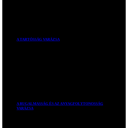
A TARTÓSSÁG VARÁZSA
A RUGALMASSÁG ÉS AZ ANYAGFOLYTONOSSÁG
VARÁZSA