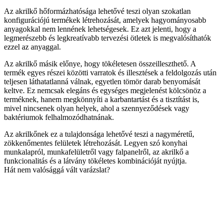
Az akrilkő hőformázhatósága lehetővé teszi olyan szokatlan
konfigurációjú termékek létrehozását, amelyek hagyományosabb
anyagokkal nem lennének lehetségesek. Ez azt jelenti, hogy a
legmerészebb és legkreatívabb tervezési ötletek is megvalósíthatók
ezzel az anyaggal.
Az akrilkő másik előnye, hogy tökéletesen összeilleszthető. A
termék egyes részei közötti varratok és illesztések a feldolgozás után
teljesen láthatatlanná válnak, egyetlen tömör darab benyomását
keltve. Ez nemcsak elegáns és egységes megjelenést kölcsönöz a
terméknek, hanem megkönnyíti a karbantartást és a tisztítást is,
mivel nincsenek olyan helyek, ahol a szennyeződések vagy
baktériumok felhalmozódhatnának.
Az akrilkőnek ez a tulajdonsága lehetővé teszi a nagyméretű,
zökkenőmentes felületek létrehozását. Legyen szó konyhai
munkalapról, munkafelületről vagy falpanelről, az akrilkő a
funkcionalitás és a látvány tökéletes kombinációját nyújtja.
Hát nem valósággá vált varázslat?