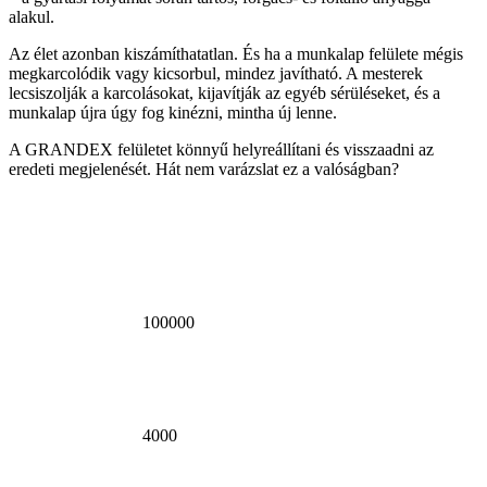
alakul.
Az élet azonban kiszámíthatatlan. És ha a munkalap felülete mégis
megkarcolódik vagy kicsorbul, mindez javítható. A mesterek
lecsiszolják a karcolásokat, kijavítják az egyéb sérüléseket, és a
munkalap újra úgy fog kinézni, mintha új lenne.
A GRANDEX felületet könnyű helyreállítani és visszaadni az
eredeti megjelenését. Hát nem varázslat ez a valóságban?
100000
négyzetméter
akrilkő
évente
4000
partner