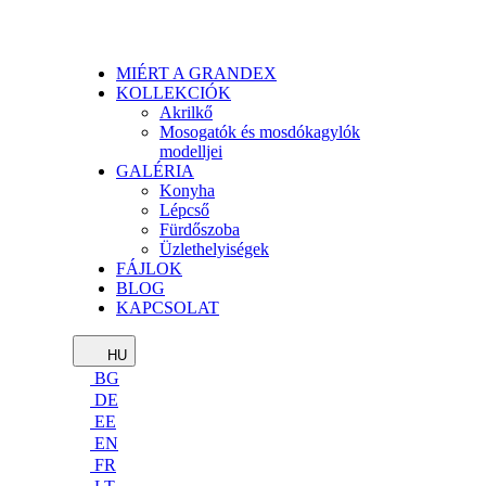
MIÉRT A GRANDEX
KOLLEKCIÓK
Akrilkő
Mosogatók és mosdókagylók
modelljei
GALÉRIA
Konyha
Lépcső
Fürdőszoba
Üzlethelyiségek
FÁJLOK
BLOG
KAPCSOLAT
HU
BG
DE
EE
EN
FR