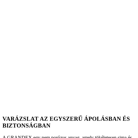
VARÁZSLAT AZ EGYSZERŰ ÁPOLÁSBAN ÉS
BIZTONSÁGBAN
A GRANDEX egy nem porózus anyag, amely tökéletesen sima és