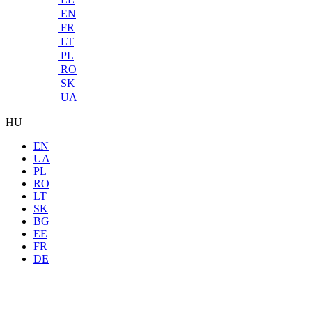
EN
FR
LT
PL
RO
SK
UA
HU
EN
UA
PL
RO
LT
SK
BG
EE
FR
DE