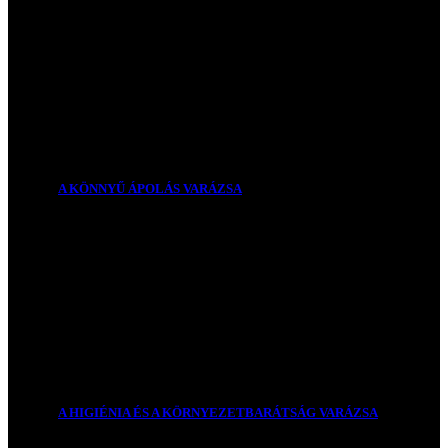
A KÖNNYŰ ÁPOLÁS VARÁZSA
A HIGIÉNIA ÉS A KÖRNYEZETBARÁTSÁG VARÁZSA