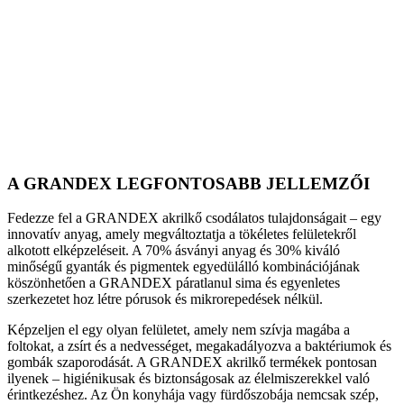
A GRANDEX LEGFONTOSABB JELLEMZŐI
Fedezze fel a GRANDEX akrilkő csodálatos tulajdonságait – egy
innovatív anyag, amely megváltoztatja a tökéletes felületekről
alkotott elképzeléseit. A 70% ásványi anyag és 30% kiváló
minőségű gyanták és pigmentek egyedülálló kombinációjának
köszönhetően a GRANDEX páratlanul sima és egyenletes
szerkezetet hoz létre pórusok és mikrorepedések nélkül.
Képzeljen el egy olyan felületet, amely nem szívja magába a
foltokat, a zsírt és a nedvességet, megakadályozva a baktériumok és
gombák szaporodását. A GRANDEX akrilkő termékek pontosan
ilyenek – higiénikusak és biztonságosak az élelmiszerekkel való
érintkezéshez. Az Ön konyhája vagy fürdőszobája nemcsak szép,