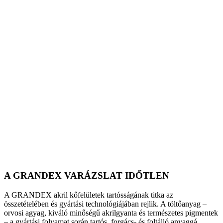
A GRANDEX VARÁZSLAT IDŐTLEN
A GRANDEX akril kőfelületek tartósságának titka az
összetételében és gyártási technológiájában rejlik. A töltőanyag –
orvosi agyag, kiváló minőségű akrilgyanta és természetes pigmentek
– a gyártási folyamat során tartós, forgács- és foltálló anyaggá