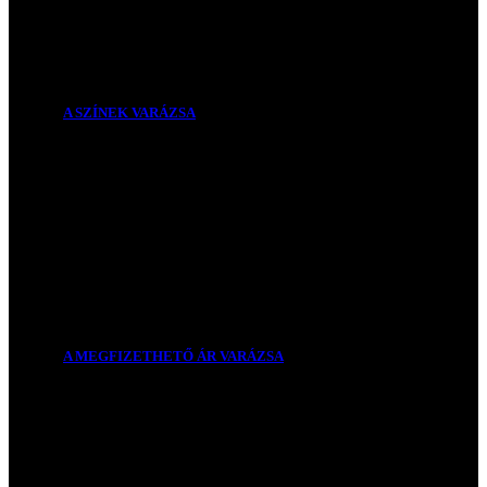
A SZÍNEK VARÁZSA
A MEGFIZETHETŐ ÁR VARÁZSA