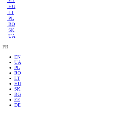
EN
HU
LT
PL
RO
SK
UA
FR
EN
UA
PL
RO
LT
HU
SK
BG
EE
DE