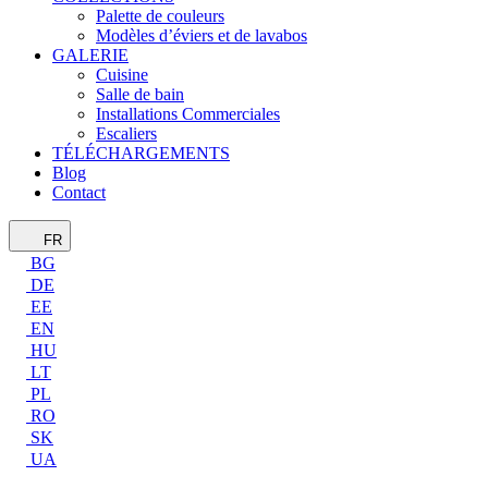
Palette de couleurs
Modèles d’éviers et de lavabos
GALERIE
Cuisine
Salle de bain
Installations Commerciales
Escaliers
TÉLÉCHARGEMENTS
Blog
Contact
FR
BG
DE
EE
EN
HU
LT
PL
RO
SK
UA