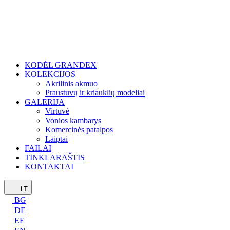
KODĖL GRANDEX
KOLEKCIJOS
Akrilinis akmuo
Praustuvų ir kriauklių modeliai
GALERIJA
Virtuvė
Vonios kambarys
Komercinės patalpos
Laiptai
FAILAI
TINKLARAŠTIS
KONTAKTAI
LT
BG
DE
EE