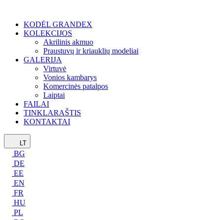
KODĖL GRANDEX
KOLEKCIJOS
Akrilinis akmuo
Praustuvų ir kriauklių modeliai
GALERIJA
Virtuvė
Vonios kambarys
Komercinės patalpos
Laiptai
FAILAI
TINKLARAŠTIS
KONTAKTAI
LT
BG
DE
EE
EN
FR
HU
PL