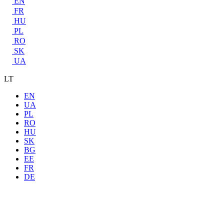
EN
FR
HU
PL
RO
SK
UA
LT
EN
UA
PL
RO
HU
SK
BG
EE
FR
DE