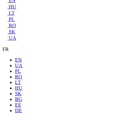
EN
HU
LT
PL
RO
SK
UA
FR
EN
UA
PL
RO
LT
HU
SK
BG
EE
DE