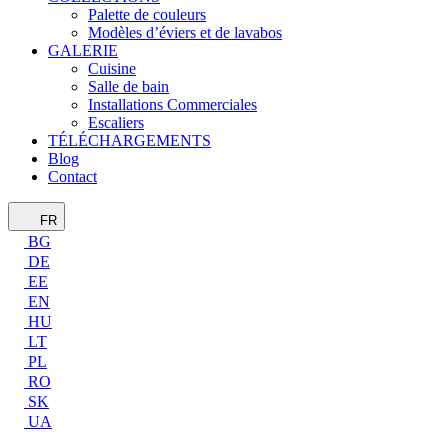
Palette de couleurs
Modèles d’éviers et de lavabos
GALERIE
Cuisine
Salle de bain
Installations Commerciales
Escaliers
TÉLÉCHARGEMENTS
Blog
Contact
FR
BG
DE
EE
EN
HU
LT
PL
RO
SK
UA