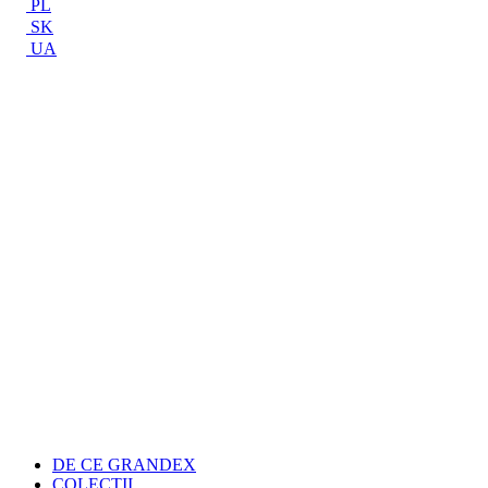
PL
SK
UA
DE CE GRANDEX
COLECŢII