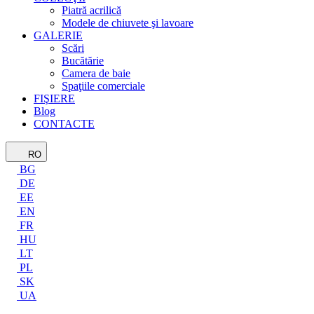
Piatră acrilică
Modele de chiuvete şi lavoare
GALERIE
Scări
Bucătărie
Camera de baie
Spaţiile comerciale
FIŞIERE
Blog
CONTACTE
RO
BG
DE
EE
EN
FR
HU
LT
PL
SK
UA