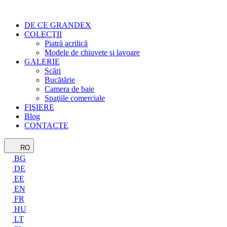
DE CE GRANDEX
COLECŢII
Piatră acrilică
Modele de chiuvete şi lavoare
GALERIE
Scări
Bucătărie
Camera de baie
Spaţiile comerciale
FIŞIERE
Blog
CONTACTE
RO
BG
DE
EE
EN
FR
HU
LT