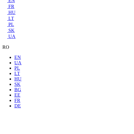
EN
FR
HU
LT
PL
SK
UA
RO
EN
UA
PL
LT
HU
SK
BG
EE
FR
DE