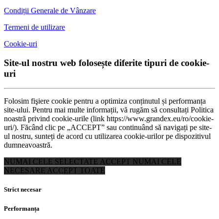
Condiții Generale de Vânzare
Termeni de utilizare
Cookie-uri
Site-ul nostru web folosește diferite tipuri de cookie-
uri
Folosim fişiere cookie pentru a optimiza conținutul și performanța
site-ului. Pentru mai multe informații, vă rugăm să consultați Politica
noastră privind cookie-urile (link https://www.grandex.eu/ro/cookie-
uri/). Făcând clic pe „ACCEPT” sau continuând să navigați pe site-
ul nostru, sunteți de acord cu utilizarea cookie-urilor pe dispozitivul
dumneavoastră.
NUMAI CELE SELECTATE
ACCEPT NUMAI CELE
NECESARE
ACCEPT TOATE
Strict necesar
Performanța