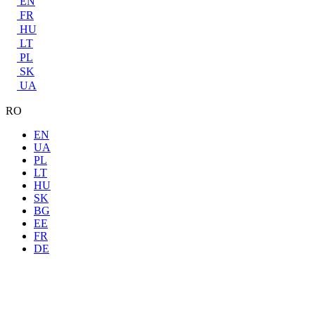
EN
FR
HU
LT
PL
SK
UA
RO
EN
UA
PL
LT
HU
SK
BG
EE
FR
DE