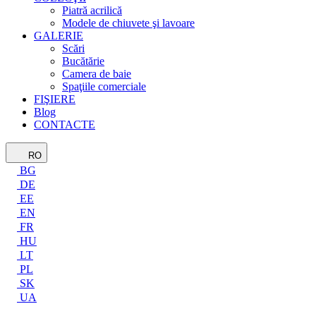
Piatră acrilică
Modele de chiuvete şi lavoare
GALERIE
Scări
Bucătărie
Camera de baie
Spaţiile comerciale
FIŞIERE
Blog
CONTACTE
RO
BG
DE
EE
EN
FR
HU
LT
PL
SK
UA