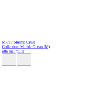
M-717 Shrimp Crust
Collection: Marble Ocean (M)
află mai multe