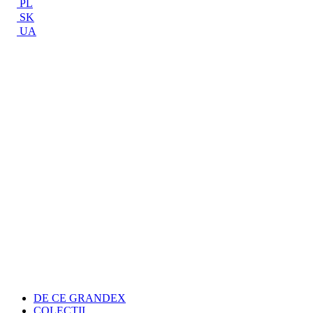
PL
SK
UA
DE CE GRANDEX
COLECŢII