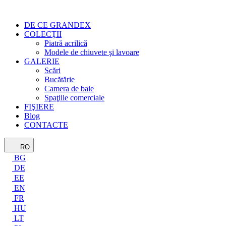
DE CE GRANDEX
COLECŢII
Piatră acrilică
Modele de chiuvete şi lavoare
GALERIE
Scări
Bucătărie
Camera de baie
Spaţiile comerciale
FIŞIERE
Blog
CONTACTE
RO
BG
DE
EE
EN
FR
HU
LT