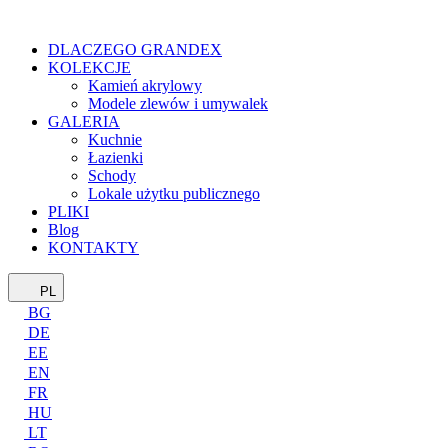
DLACZEGO GRANDEX
KOLEKCJE
Kamień akrylowy
Modele zlewów i umywalek
GALERIA
Kuchnie
Łazienki
Schody
Lokale użytku publicznego
PLIKI
Blog
KONTAKTY
PL
BG
DE
EE
EN
FR
HU
LT