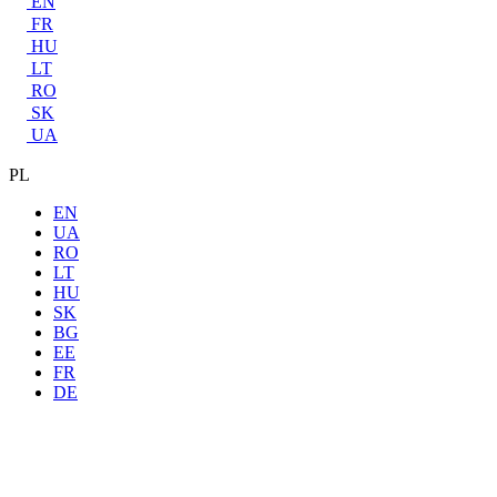
EN
FR
HU
LT
RO
SK
UA
PL
EN
UA
RO
LT
HU
SK
BG
EE
FR
DE