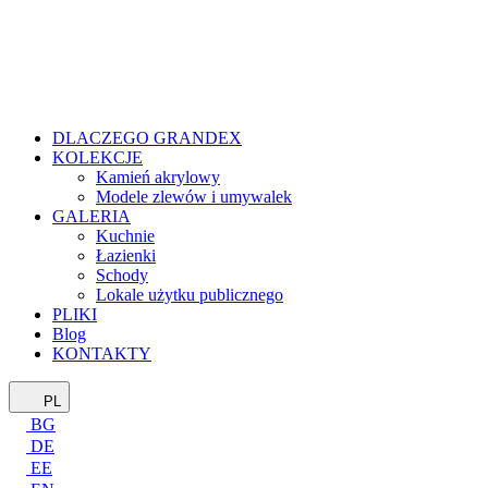
DLACZEGO GRANDEX
KOLEKCJE
Kamień akrylowy
Modele zlewów i umywalek
GALERIA
Kuchnie
Łazienki
Schody
Lokale użytku publicznego
PLIKI
Blog
KONTAKTY
PL
BG
DE
EE