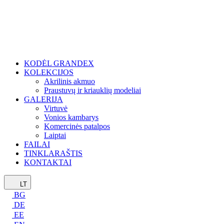
KODĖL GRANDEX
KOLEKCIJOS
Akrilinis akmuo
Praustuvų ir kriauklių modeliai
GALERIJA
Virtuvė
Vonios kambarys
Komercinės patalpos
Laiptai
FAILAI
TINKLARAŠTIS
KONTAKTAI
LT
BG
DE
EE