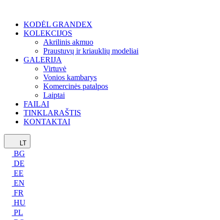
KODĖL GRANDEX
KOLEKCIJOS
Akrilinis akmuo
Praustuvų ir kriauklių modeliai
GALERIJA
Virtuvė
Vonios kambarys
Komercinės patalpos
Laiptai
FAILAI
TINKLARAŠTIS
KONTAKTAI
LT
BG
DE
EE
EN
FR
HU
PL