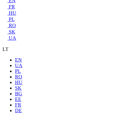
EN
FR
HU
PL
RO
SK
UA
LT
EN
UA
PL
RO
HU
SK
BG
EE
FR
DE