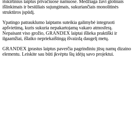
išskirtinius laiptus privačiuose namuose. Medžiaga žavi glotniais
išlinkimais ir besiūliais sujungimais, sukuriančiais monolitinės
struktūros įspūdį.
Ypatingo patrauklumo laiptams suteikia galimybė integruoti
apšvietimą, kuris sukuria nepakartojamą vakaro atmosferą.
Nepaisant viso grožio, GRANDEX laiptai išlieka praktiški ir
ilgaamžiai, išlaiko nepriekaištingą išvaizdą daugelį metų.
GRANDEX įprastus laiptus paverčia pagrindiniu jūsų namų dizaino
elementu. Leiskite sau būti įkvėptu šių idėjų savo projektui.