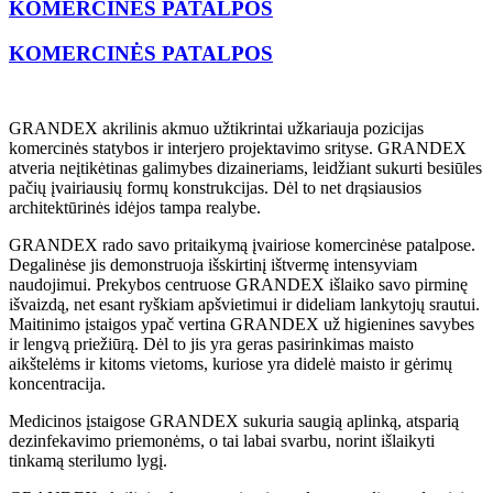
KOMERCINĖS PATALPOS
KOMERCINĖS PATALPOS
GRANDEX akrilinis akmuo užtikrintai užkariauja pozicijas
komercinės statybos ir interjero projektavimo srityse. GRANDEX
atveria neįtikėtinas galimybes dizaineriams, leidžiant sukurti besiūles
pačių įvairiausių formų konstrukcijas. Dėl to net drąsiausios
architektūrinės idėjos tampa realybe.
GRANDEX rado savo pritaikymą įvairiose komercinėse patalpose.
Degalinėse jis demonstruoja išskirtinį ištvermę intensyviam
naudojimui. Prekybos centruose GRANDEX išlaiko savo pirminę
išvaizdą, net esant ryškiam apšvietimui ir dideliam lankytojų srautui.
Maitinimo įstaigos ypač vertina GRANDEX už higienines savybes
ir lengvą priežiūrą. Dėl to jis yra geras pasirinkimas maisto
aikštelėms ir kitoms vietoms, kuriose yra didelė maisto ir gėrimų
koncentracija.
Medicinos įstaigose GRANDEX sukuria saugią aplinką, atsparią
dezinfekavimo priemonėms, o tai labai svarbu, norint išlaikyti
tinkamą sterilumo lygį.