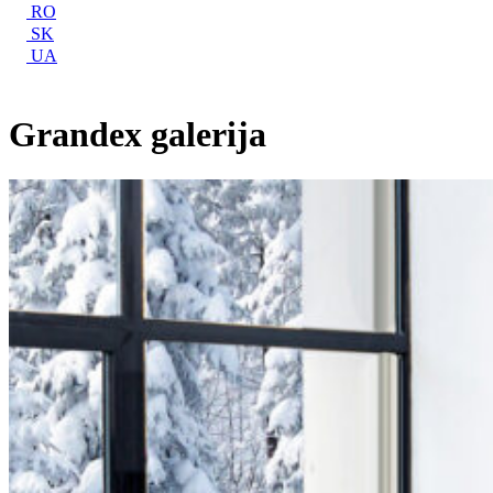
RO
SK
UA
Grandex galerija