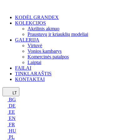
KODĖL GRANDEX
KOLEKCIJOS
Akrilinis akmuo
Praustuvų ir kriauklių modeliai
GALERIJA
Virtuvė
Vonios kambarys
Komercinės patalpos
Laiptai
FAILAI
TINKLARAŠTIS
KONTAKTAI
LT
BG
DE
EE
EN
FR
HU
PL