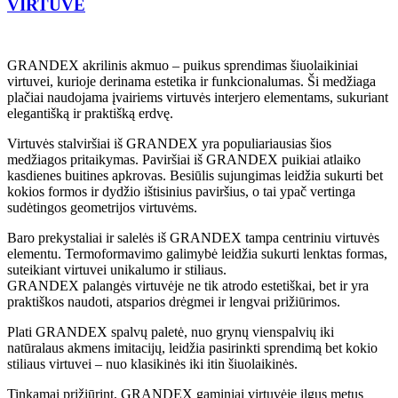
VIRTUVĖ
GRANDEX akrilinis akmuo – puikus sprendimas šiuolaikiniai
virtuvei, kurioje derinama estetika ir funkcionalumas. Ši medžiaga
plačiai naudojama įvairiems virtuvės interjero elementams, sukuriant
elegantišką ir praktišką erdvę.
Virtuvės stalviršiai iš GRANDEX yra populiariausias šios
medžiagos pritaikymas. Paviršiai iš GRANDEX puikiai atlaiko
kasdienes buitines apkrovas. Besiūlis sujungimas leidžia sukurti bet
kokios formos ir dydžio ištisinius paviršius, o tai ypač vertinga
sudėtingos geometrijos virtuvėms.
Baro prekystaliai ir salelės iš GRANDEX tampa centriniu virtuvės
elementu. Termoformavimo galimybė leidžia sukurti lenktas formas,
suteikiant virtuvei unikalumo ir stiliaus.
GRANDEX palangės virtuvėje ne tik atrodo estetiškai, bet ir yra
praktiškos naudoti, atsparios drėgmei ir lengvai prižiūrimos.
Plati GRANDEX spalvų paletė, nuo grynų vienspalvių iki
natūralaus akmens imitacijų, leidžia pasirinkti sprendimą bet kokio
stiliaus virtuvei – nuo klasikinės iki itin šiuolaikinės.
Tinkamai prižiūrint, GRANDEX gaminiai virtuvėje ilgus metus