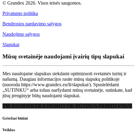
© Grandex 2026. Visos teisės saugomos.
Privatumo politika
Bendrosios pardavimo sąlygos
Naudojimo sąlygos
Slapukai
Mūsų svetainėje naudojami įvairių tipų slapukai
Mes naudojame slapukus siekdami optimizuoti svetainės turinį ir
našumą. Daugiau informacijos rasite mūsų slapukų politikoje
(nuoroda https://www.grandex.eu/lt/slapukai/). Spustelėdami
„SUTINKU“ arba toliau naršydami mūsų svetainėje, sutinkate, kad
jūsų įrenginyje būtų naudojami slapukai.
TIK PASIRINKTIEJI
PRIIMTI TIK BŪTINUS
PRIIMTI VISUS
Griežtai būtini
Veiklos