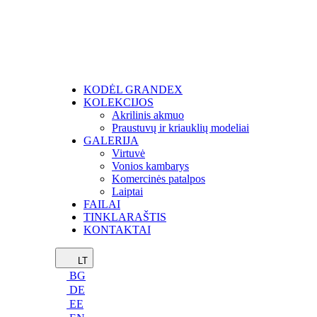
KODĖL GRANDEX
KOLEKCIJOS
Akrilinis akmuo
Praustuvų ir kriauklių modeliai
GALERIJA
Virtuvė
Vonios kambarys
Komercinės patalpos
Laiptai
FAILAI
TINKLARAŠTIS
KONTAKTAI
LT
BG
DE
EE