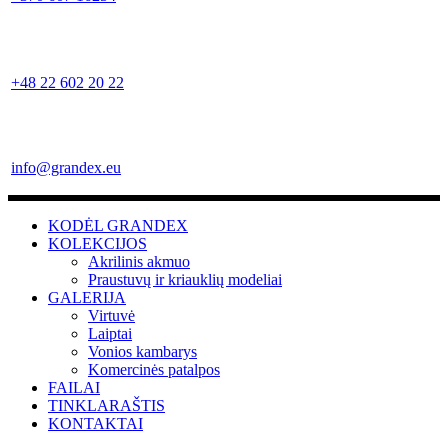
+48 22 602 20 22
info@grandex.eu
KODĖL GRANDEX
KOLEKCIJOS
Akrilinis akmuo
Praustuvų ir kriauklių modeliai
GALERIJA
Virtuvė
Laiptai
Vonios kambarys
Komercinės patalpos
FAILAI
TINKLARAŠTIS
KONTAKTAI