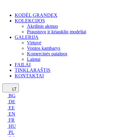
KODĖL GRANDEX
KOLEKCIJOS
Akrilinis akmuo
Praustuvų ir kriauklių modeliai
GALERIJA
Virtuvė
Vonios kambarys
Komercinės patalpos
Laiptai
FAILAI
TINKLARAŠTIS
KONTAKTAI
LT
BG
DE
EE
EN
FR
HU
PL