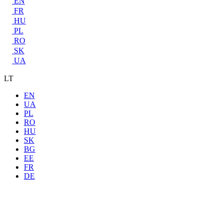
EN
FR
HU
PL
RO
SK
UA
LT
EN
UA
PL
RO
HU
SK
BG
EE
FR
DE