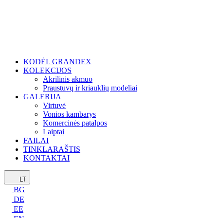
KODĖL GRANDEX
KOLEKCIJOS
Akrilinis akmuo
Praustuvų ir kriauklių modeliai
GALERIJA
Virtuvė
Vonios kambarys
Komercinės patalpos
Laiptai
FAILAI
TINKLARAŠTIS
KONTAKTAI
LT
BG
DE
EE