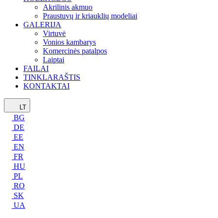
Akrilinis akmuo
Praustuvų ir kriauklių modeliai
GALERIJA
Virtuvė
Vonios kambarys
Komercinės patalpos
Laiptai
FAILAI
TINKLARAŠTIS
KONTAKTAI
LT
BG
DE
EE
EN
FR
HU
PL
RO
SK
UA