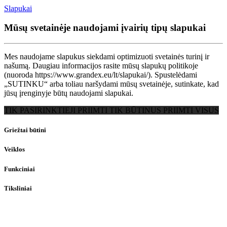
Slapukai
Mūsų svetainėje naudojami įvairių tipų slapukai
Mes naudojame slapukus siekdami optimizuoti svetainės turinį ir
našumą. Daugiau informacijos rasite mūsų slapukų politikoje
(nuoroda https://www.grandex.eu/lt/slapukai/). Spustelėdami
„SUTINKU“ arba toliau naršydami mūsų svetainėje, sutinkate, kad
jūsų įrenginyje būtų naudojami slapukai.
TIK PASIRINKTIEJI
PRIIMTI TIK BŪTINUS
PRIIMTI VISUS
Griežtai būtini
Veiklos
Funkciniai
Tiksliniai