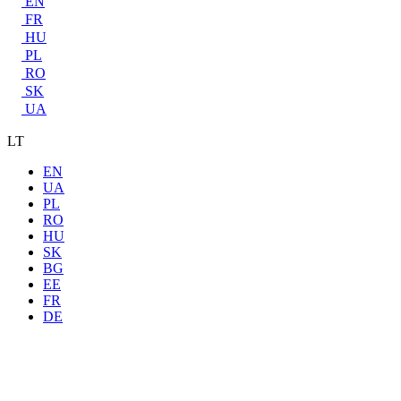
EN
FR
HU
PL
RO
SK
UA
LT
EN
UA
PL
RO
HU
SK
BG
EE
FR
DE