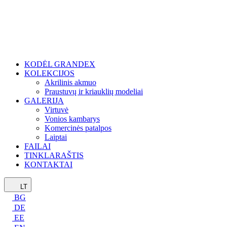
KODĖL GRANDEX
KOLEKCIJOS
Akrilinis akmuo
Praustuvų ir kriauklių modeliai
GALERIJA
Virtuvė
Vonios kambarys
Komercinės patalpos
Laiptai
FAILAI
TINKLARAŠTIS
KONTAKTAI
LT
BG
DE
EE