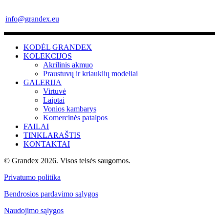
info@grandex.eu
KODĖL GRANDEX
KOLEKCIJOS
Akrilinis akmuo
Praustuvų ir kriauklių modeliai
GALERIJA
Virtuvė
Laiptai
Vonios kambarys
Komercinės patalpos
FAILAI
TINKLARAŠTIS
KONTAKTAI
© Grandex 2026. Visos teisės saugomos.
Privatumo politika
Bendrosios pardavimo sąlygos
Naudojimo sąlygos