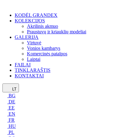
KODĖL GRANDEX
KOLEKCIJOS
Akrilinis akmuo
Praustuvų ir kriauklių modeliai
GALERIJA
Virtuvė
Vonios kambarys
Komercinės patalpos
Laiptai
FAILAI
TINKLARAŠTIS
KONTAKTAI
LT
BG
DE
EE
EN
FR
HU
PL