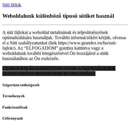
Süti fájlok
Weboldalunk különböző típusú sütiket használ
A süti fájlokat a weboldal tartalmának és teljesítményének
optimalizálására használjuk. További információkért kérjük, olvassa
el a Süti szabályzatunkat (link https://www.grandex.eu/hu/suti-
fajlok/). Az “ELFOGADOM” gombra kattintva vagy a
weboldalunk további böngészésével Ön hozzájárul a sütik
használatához az Ön eszközén.
CSAK A KIVÁLASZTOTTAK
CSAK A SZÜKSÉGESEK
ELFOGADÁSA
MINDEGYIK ELFOGADÁSA
Szigorúan szükségesek
Termékenyek
Funkcionálisak
Célirányuak