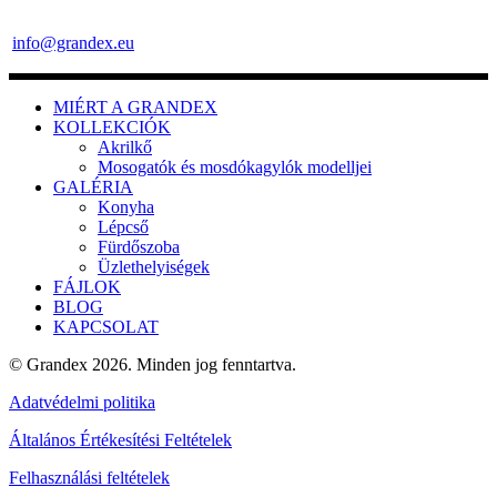
info@grandex.eu
MIÉRT A GRANDEX
KOLLEKCIÓK
Akrilkő
Mosogatók és mosdókagylók modelljei
GALÉRIA
Konyha
Lépcső
Fürdőszoba
Üzlethelyiségek
FÁJLOK
BLOG
KAPCSOLAT
© Grandex 2026. Minden jog fenntartva.
Adatvédelmi politika
Általános Értékesítési Feltételek
Felhasználási feltételek