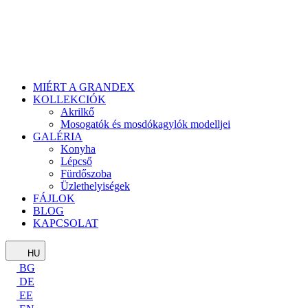
MIÉRT A GRANDEX
KOLLEKCIÓK
Akrilkő
Mosogatók és mosdókagylók modelljei
GALÉRIA
Konyha
Lépcső
Fürdőszoba
Üzlethelyiségek
FÁJLOK
BLOG
KAPCSOLAT
HU
BG
DE
EE