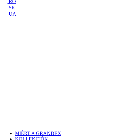
RO
SK
UA
MIÉRT A GRANDEX
KOLLEKCIÓK