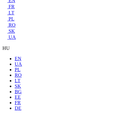
EN
FR
LT
PL
RO
SK
UA
HU
EN
UA
PL
RO
LT
SK
BG
EE
FR
DE