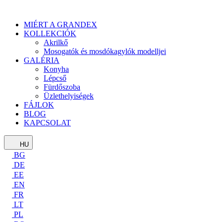
MIÉRT A GRANDEX
KOLLEKCIÓK
Akrilkő
Mosogatók és mosdókagylók modelljei
GALÉRIA
Konyha
Lépcső
Fürdőszoba
Üzlethelyiségek
FÁJLOK
BLOG
KAPCSOLAT
HU
BG
DE
EE
EN
FR
LT
PL