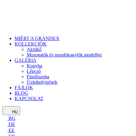
MIÉRT A GRANDEX
KOLLEKCIÓK
Akrilkő
Mosogatók és mosdókagylók modelljei
GALÉRIA
Konyha
Lépcső
Fürdőszoba
Üzlethelyiségek
FÁJLOK
BLOG
KAPCSOLAT
HU
BG
DE
EE