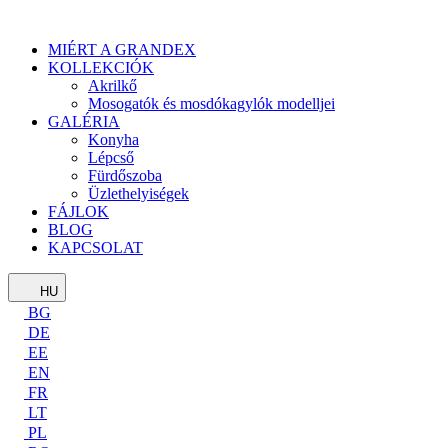
MIÉRT A GRANDEX
KOLLEKCIÓK
Akrilkő
Mosogatók és mosdókagylók modelljei
GALÉRIA
Konyha
Lépcső
Fürdőszoba
Üzlethelyiségek
FÁJLOK
BLOG
KAPCSOLAT
HU
BG
DE
EE
EN
FR
LT
PL