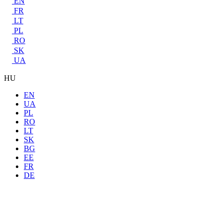
EN
FR
LT
PL
RO
SK
UA
HU
EN
UA
PL
RO
LT
SK
BG
EE
FR
DE