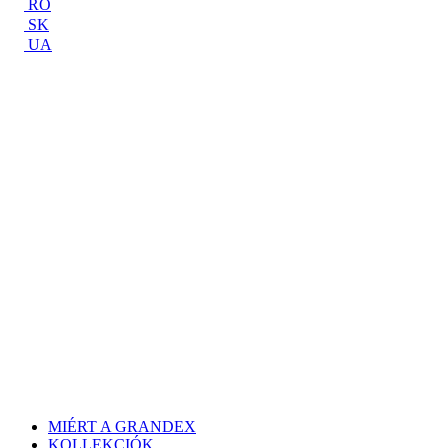
RO
SK
UA
MIÉRT A GRANDEX
KOLLEKCIÓK