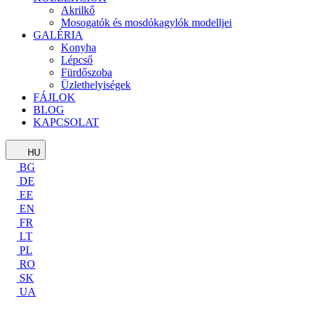
Akrilkő
Mosogatók és mosdókagylók modelljei
GALÉRIA
Konyha
Lépcső
Fürdőszoba
Üzlethelyiségek
FÁJLOK
BLOG
KAPCSOLAT
HU
BG
DE
EE
EN
FR
LT
PL
RO
SK
UA