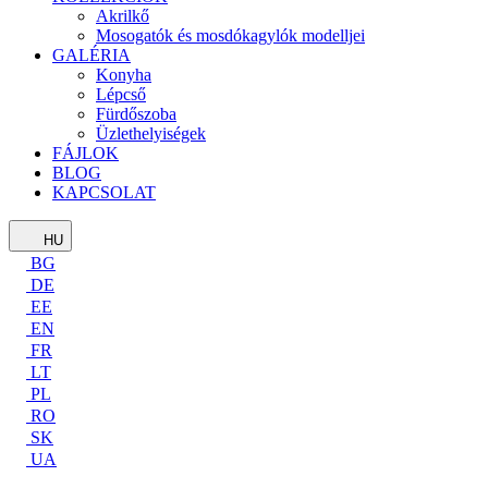
Akrilkő
Mosogatók és mosdókagylók modelljei
GALÉRIA
Konyha
Lépcső
Fürdőszoba
Üzlethelyiségek
FÁJLOK
BLOG
KAPCSOLAT
HU
BG
DE
EE
EN
FR
LT
PL
RO
SK
UA