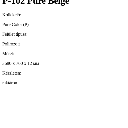
P-102 Pure Beige
Kollekció:
Pure Color (P)
Felület típusa:
Polírozott
Méret:
3680 x 760 x 12 мм
Készleten:
raktáron