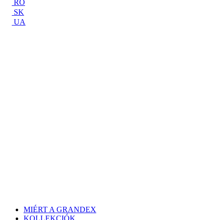
RO
SK
UA
MIÉRT A GRANDEX
KOLLEKCIÓK