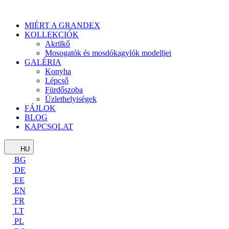
MIÉRT A GRANDEX
KOLLEKCIÓK
Akrilkő
Mosogatók és mosdókagylók modelljei
GALÉRIA
Konyha
Lépcső
Fürdőszoba
Üzlethelyiségek
FÁJLOK
BLOG
KAPCSOLAT
HU
BG
DE
EE
EN
FR
LT
PL