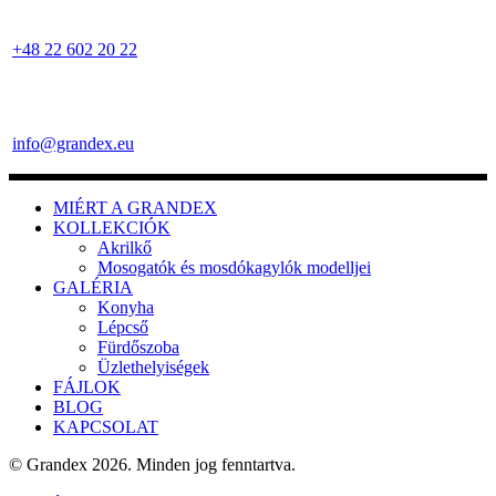
+48 22 602 20 22
info@grandex.eu
MIÉRT A GRANDEX
KOLLEKCIÓK
Akrilkő
Mosogatók és mosdókagylók modelljei
GALÉRIA
Konyha
Lépcső
Fürdőszoba
Üzlethelyiségek
FÁJLOK
BLOG
KAPCSOLAT
© Grandex 2026. Minden jog fenntartva.