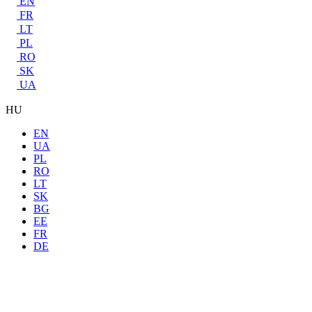
EN
FR
LT
PL
RO
SK
UA
HU
EN
UA
PL
RO
LT
SK
BG
EE
FR
DE