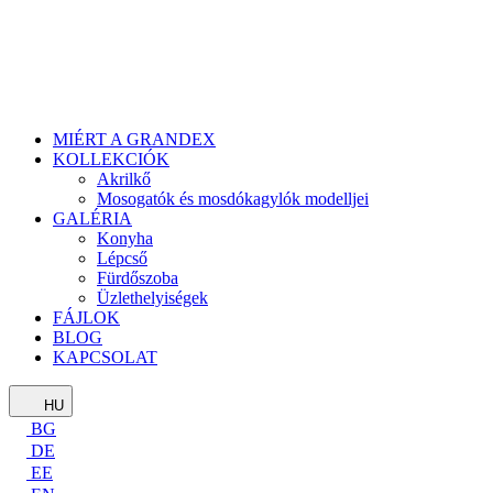
MIÉRT A GRANDEX
KOLLEKCIÓK
Akrilkő
Mosogatók és mosdókagylók modelljei
GALÉRIA
Konyha
Lépcső
Fürdőszoba
Üzlethelyiségek
FÁJLOK
BLOG
KAPCSOLAT
HU
BG
DE
EE