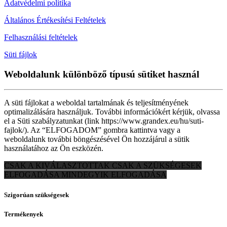
Adatvédelmi politika
Általános Értékesítési Feltételek
Felhasználási feltételek
Süti fájlok
Weboldalunk különböző típusú sütiket használ
A süti fájlokat a weboldal tartalmának és teljesítményének
optimalizálására használjuk. További információkért kérjük, olvassa
el a Süti szabályzatunkat (link https://www.grandex.eu/hu/suti-
fajlok/). Az “ELFOGADOM” gombra kattintva vagy a
weboldalunk további böngészésével Ön hozzájárul a sütik
használatához az Ön eszközén.
CSAK A KIVÁLASZTOTTAK
CSAK A SZÜKSÉGESEK
ELFOGADÁSA
MINDEGYIK ELFOGADÁSA
Szigorúan szükségesek
Termékenyek