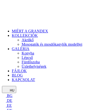
MIÉRT A GRANDEX
KOLLEKCIÓK
Akrilkő
Mosogatók és mosdókagylók modelljei
GALÉRIA
Konyha
Lépcső
Fürdőszoba
Üzlethelyiségek
FÁJLOK
BLOG
KAPCSOLAT
HU
BG
DE
EE