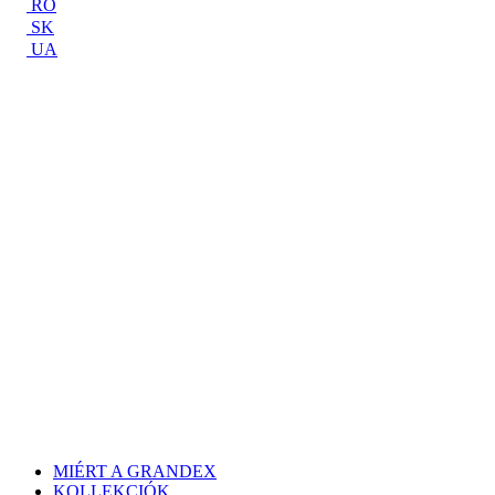
RO
SK
UA
MIÉRT A GRANDEX
KOLLEKCIÓK