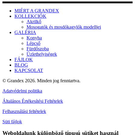
MIÉRT A GRANDEX
KOLLEKCIÓK
Akrilkő
Mosogatók és mosdókagylók modelljei
GALÉRIA
Konyha
Lépcső
Fürdőszoba
Üzlethelyiségek
FÁJLOK
BLOG
KAPCSOLAT
© Grandex 2026. Minden jog fenntartva.
Adatvédelmi politika
Általános Értékesítési Feltételek
Felhasználási feltételek
Süti fájlok
Weboldalunk különböző típusú sütiket használ