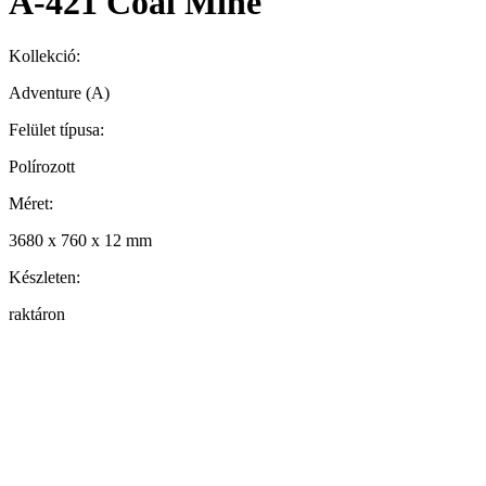
A-421 Coal Mine
Kollekció:
Adventure (A)
Felület típusa:
Polírozott
Méret:
3680 x 760 x 12 mm
Készleten:
raktáron