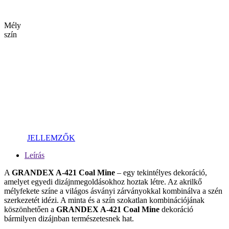
Mély
szín
JELLEMZŐK
Leírás
A
GRANDEX A-421 Coal Mine
– egy tekintélyes dekoráció,
amelyet egyedi dizájnmegoldásokhoz hoztak létre. Az akrilkő
mélyfekete színe a világos ásványi zárványokkal kombinálva a szén
szerkezetét idézi. A minta és a szín szokatlan kombinációjának
köszönhetően a
GRANDEX A-421 Coal Mine
dekoráció
bármilyen dizájnban természetesnek hat.