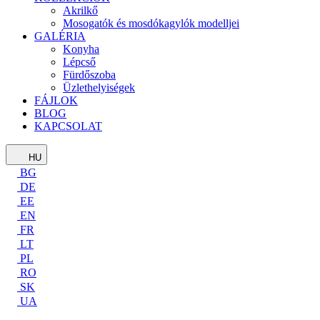
Akrilkő
Mosogatók és mosdókagylók modelljei
GALÉRIA
Konyha
Lépcső
Fürdőszoba
Üzlethelyiségek
FÁJLOK
BLOG
KAPCSOLAT
HU
BG
DE
EE
EN
FR
LT
PL
RO
SK
UA