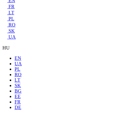
EN
FR
LT
PL
RO
SK
UA
HU
EN
UA
PL
RO
LT
SK
BG
EE
FR
DE