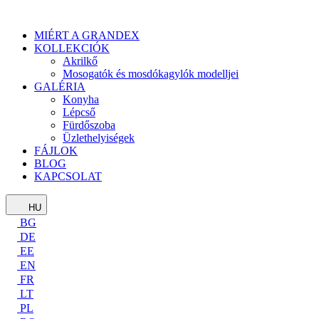
MIÉRT A GRANDEX
KOLLEKCIÓK
Akrilkő
Mosogatók és mosdókagylók modelljei
GALÉRIA
Konyha
Lépcső
Fürdőszoba
Üzlethelyiségek
FÁJLOK
BLOG
KAPCSOLAT
HU
BG
DE
EE
EN
FR
LT
PL