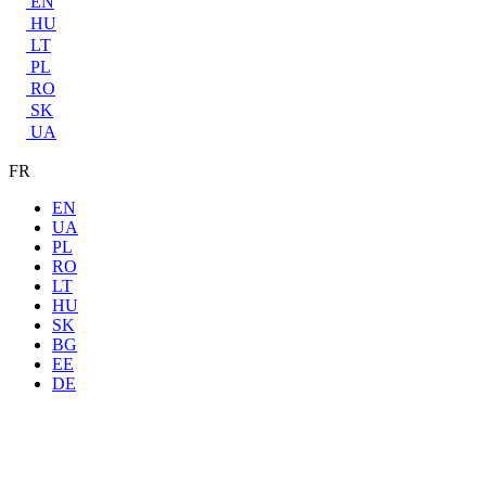
EN
HU
LT
PL
RO
SK
UA
FR
EN
UA
PL
RO
LT
HU
SK
BG
EE
DE