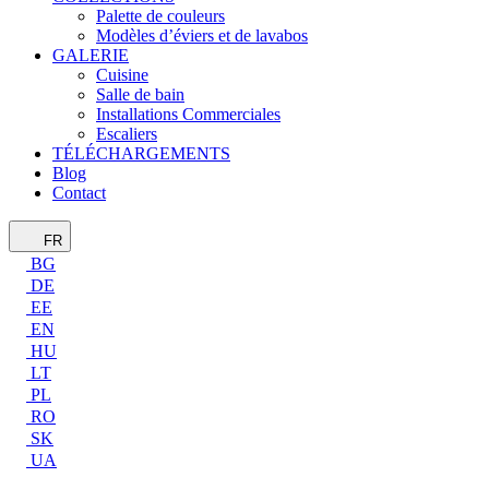
Palette de couleurs
Modèles d’éviers et de lavabos
GALERIE
Cuisine
Salle de bain
Installations Commerciales
Escaliers
TÉLÉCHARGEMENTS
Blog
Contact
FR
BG
DE
EE
EN
HU
LT
PL
RO
SK
UA