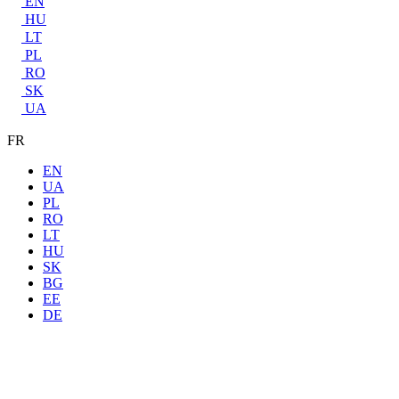
EN
HU
LT
PL
RO
SK
UA
FR
EN
UA
PL
RO
LT
HU
SK
BG
EE
DE