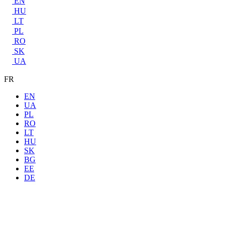
EN
HU
LT
PL
RO
SK
UA
FR
EN
UA
PL
RO
LT
HU
SK
BG
EE
DE