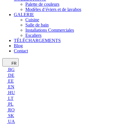
Palette de couleurs
Modèles d’éviers et de lavabos
GALERIE
Cuisine
Salle de bain
Installations Commerciales
Escaliers
TÉLÉCHARGEMENTS
Blog
Contact
FR
BG
DE
EE
EN
HU
LT
PL
RO
SK
UA