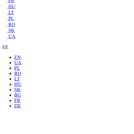
FR
HU
LT
PL
RO
SK
UA
EE
EN
UA
PL
RO
LT
HU
SK
BG
FR
DE