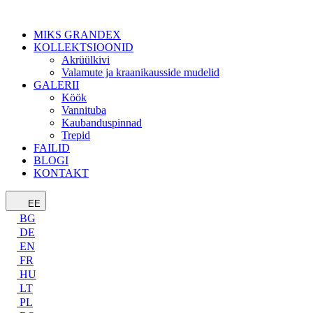
MIKS GRANDEX
KOLLEKTSIOONID
Akrüülkivi
Valamute ja kraanikausside mudelid
GALERII
Köök
Vannituba
Kaubanduspinnad
Trepid
FAILID
BLOGI
KONTAKT
EE
BG
DE
EN
FR
HU
LT
PL