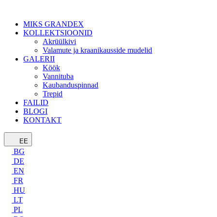
MIKS GRANDEX
KOLLEKTSIOONID
Akrüülkivi
Valamute ja kraanikausside mudelid
GALERII
Köök
Vannituba
Kaubanduspinnad
Trepid
FAILID
BLOGI
KONTAKT
EE
BG
DE
EN
FR
HU
LT
PL