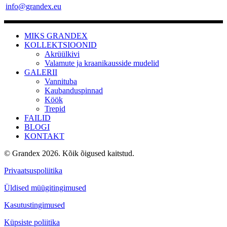
info@grandex.eu
MIKS GRANDEX
KOLLEKTSIOONID
Akrüülkivi
Valamute ja kraanikausside mudelid
GALERII
Vannituba
Kaubanduspinnad
Köök
Trepid
FAILID
BLOGI
KONTAKT
© Grandex 2026. Kõik õigused kaitstud.
Privaatsuspoliitika
Üldised müügitingimused
Kasutustingimused
Küpsiste poliitika