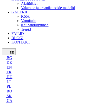
Akrüülkivi
Valamute ja kraanikausside mudelid
GALERII
Köök
Vannituba
Kaubanduspinnad
Trepid
FAILID
BLOGI
KONTAKT
EE
BG
DE
EN
FR
HU
LT
PL
RO
SK
UA