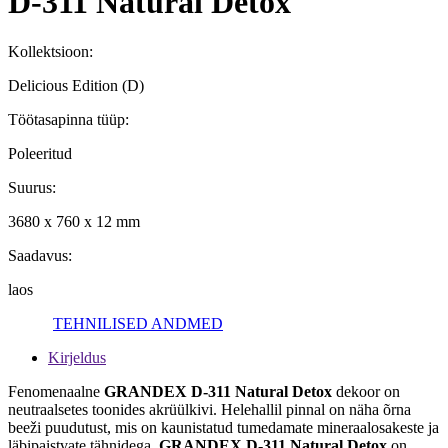
D-311 Natural Detox
Kollektsioon:
Delicious Edition (D)
Töötasapinna tüüp:
Poleeritud
Suurus:
3680 x 760 x 12 mm
Saadavus:
laos
TEHNILISED ANDMED
Kirjeldus
Fenomenaalne
GRANDEX D-311 Natural Detox
dekoor on
neutraalsetes toonides akrüülkivi. Helehallil pinnal on näha õrna
beeži puudutust, mis on kaunistatud tumedamate mineraalosakeste ja
läbipaistvate tähnidega.
GRANDEX D-311 Natural Detox
on