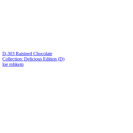
D-303 Raisined Chocolate
Collection: Delicious Edition (D)
loe rohkem