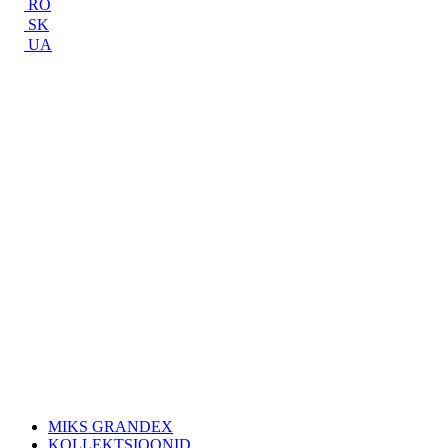
RO
SK
UA
MIKS GRANDEX
KOLLEKTSIOONID