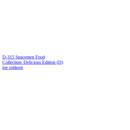
D-315 Spacemen Food
Collection: Delicious Edition (D)
loe rohkem