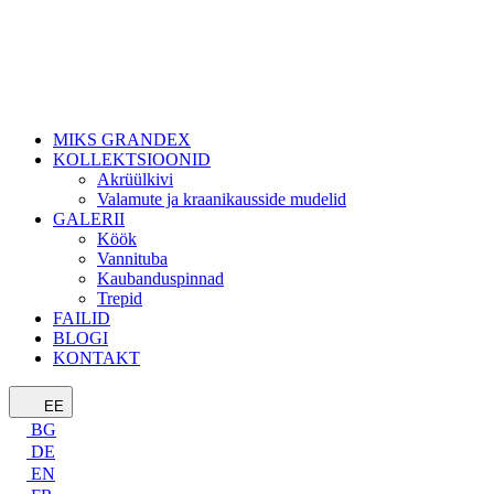
MIKS GRANDEX
KOLLEKTSIOONID
Akrüülkivi
Valamute ja kraanikausside mudelid
GALERII
Köök
Vannituba
Kaubanduspinnad
Trepid
FAILID
BLOGI
KONTAKT
EE
BG
DE
EN