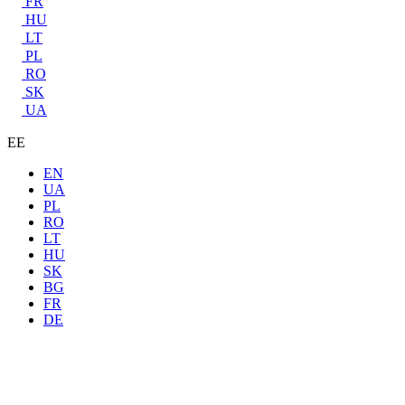
FR
HU
LT
PL
RO
SK
UA
EE
EN
UA
PL
RO
LT
HU
SK
BG
FR
DE