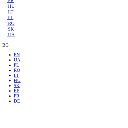
FR
HU
LT
PL
RO
SK
UA
BG
EN
UA
PL
RO
LT
HU
SK
EE
FR
DE