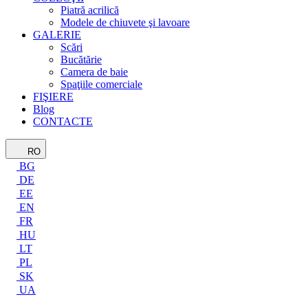
Piatră acrilică
Modele de chiuvete şi lavoare
GALERIE
Scări
Bucătărie
Camera de baie
Spaţiile comerciale
FIŞIERE
Blog
CONTACTE
RO
BG
DE
EE
EN
FR
HU
LT
PL
SK
UA