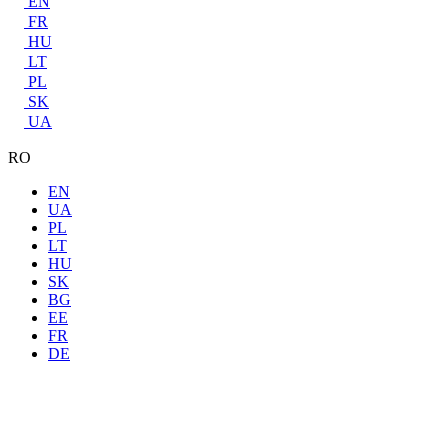
EN
FR
HU
LT
PL
SK
UA
RO
EN
UA
PL
LT
HU
SK
BG
EE
FR
DE