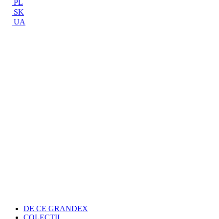
PL
SK
UA
DE CE GRANDEX
COLECŢII