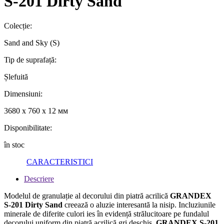
S-201 Dirty Sand
Colecție:
Sand and Sky (S)
Tip de suprafață:
Șlefuită
Dimensiuni:
3680 x 760 x 12 мм
Disponibilitate:
în stoc
CARACTERISTICI
Descriere
Modelul de granulație al decorului din piatră acrilică
GRANDEX
S-201 Dirty Sand
creează o aluzie interesantă la nisip. Incluziunile
minerale de diferite culori ies în evidență strălucitoare pe fundalul
decorului uniform din piatră acrilică gri deschis.
GRANDEX S-201