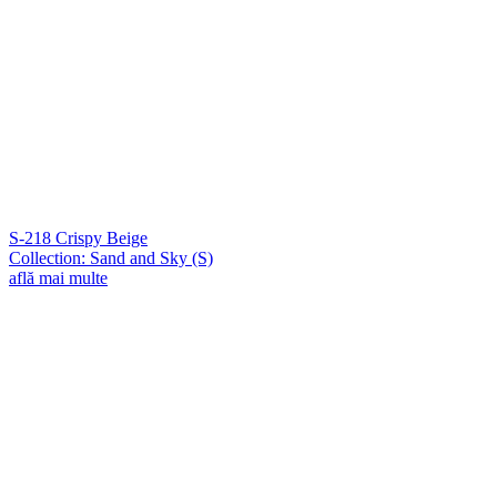
S-218 Crispy Beige
Collection: Sand and Sky (S)
află mai multe