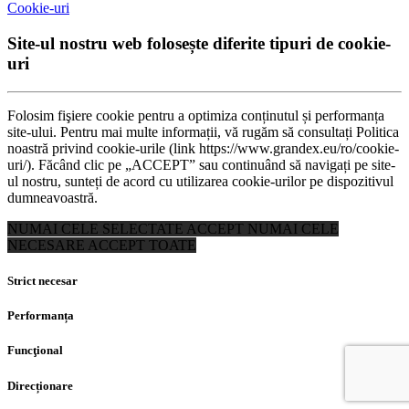
Cookie-uri
Site-ul nostru web folosește diferite tipuri de cookie-
uri
Folosim fişiere cookie pentru a optimiza conținutul și performanța
site-ului. Pentru mai multe informații, vă rugăm să consultați Politica
noastră privind cookie-urile (link https://www.grandex.eu/ro/cookie-
uri/). Făcând clic pe „ACCEPT” sau continuând să navigați pe site-
ul nostru, sunteți de acord cu utilizarea cookie-urilor pe dispozitivul
dumneavoastră.
NUMAI CELE SELECTATE
ACCEPT NUMAI CELE
NECESARE
ACCEPT TOATE
Strict necesar
Performanța
Funcţional
Direcționare