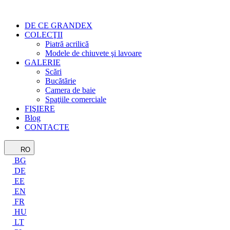
DE CE GRANDEX
COLECŢII
Piatră acrilică
Modele de chiuvete şi lavoare
GALERIE
Scări
Bucătărie
Camera de baie
Spaţiile comerciale
FIŞIERE
Blog
CONTACTE
RO
BG
DE
EE
EN
FR
HU
LT