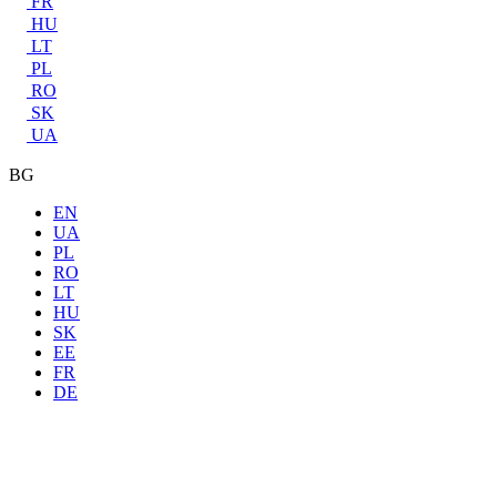
FR
HU
LT
PL
RO
SK
UA
BG
EN
UA
PL
RO
LT
HU
SK
EE
FR
DE