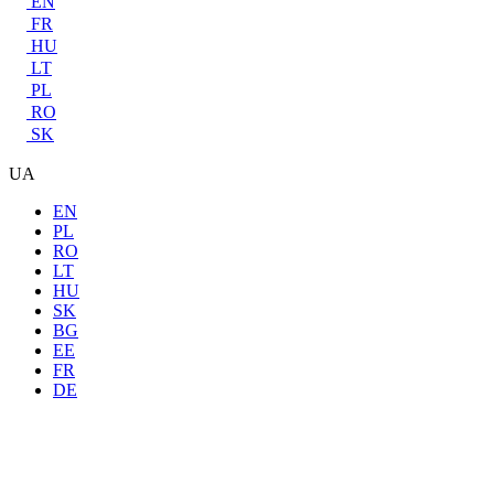
EN
FR
HU
LT
PL
RO
SK
UA
EN
PL
RO
LT
HU
SK
BG
EE
FR
DE