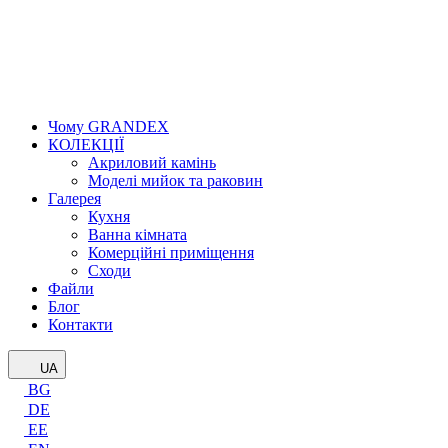
Чому GRANDEX
КОЛЕКЦІЇ
Акриловий камінь
Моделі мийок та раковин
Галерея
Кухня
Ванна кімната
Комерційні приміщення
Сходи
Файли
Блог
Контакти
UA
BG
DE
EE