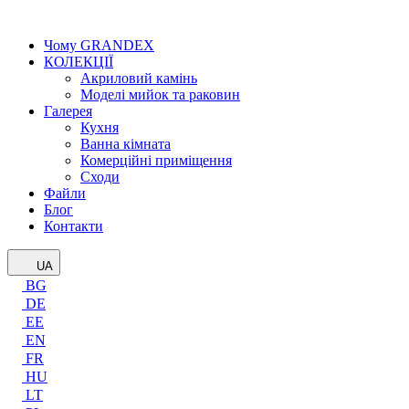
Чому GRANDEX
КОЛЕКЦІЇ
Акриловий камінь
Моделі мийок та раковин
Галерея
Кухня
Ванна кімната
Комерційні приміщення
Сходи
Файли
Блог
Контакти
UA
BG
DE
EE
EN
FR
HU
LT