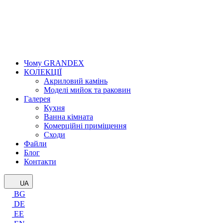
Чому GRANDEX
КОЛЕКЦІЇ
Акриловий камінь
Моделі мийок та раковин
Галерея
Кухня
Ванна кімната
Комерційні приміщення
Сходи
Файли
Блог
Контакти
UA
BG
DE
EE