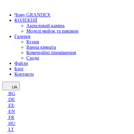
Чому GRANDEX
КОЛЕКЦІЇ
Акриловий камінь
Моделі мийок та раковин
Галерея
Кухня
Ванна кімната
Комерційні приміщення
Сходи
Файли
Блог
Контакти
UA
BG
DE
EE
EN
FR
HU
LT