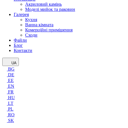
Акриловий камінь
Моделі мийок та раковин
Галерея
Кухня
Ванна кімната
Комерційні приміщення
Сходи
Файли
Блог
Контакти
UA
BG
DE
EE
EN
FR
HU
LT
PL
RO
SK