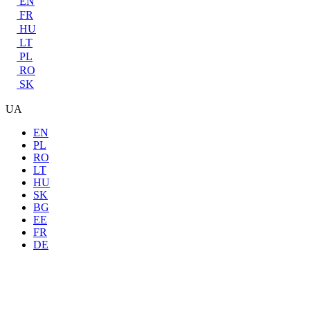
EN
FR
HU
LT
PL
RO
SK
UA
EN
PL
RO
LT
HU
SK
BG
EE
FR
DE