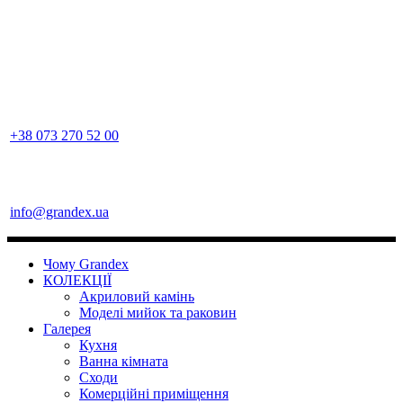
+38 073 270 52 00
info@grandex.ua
Чому Grandex
КОЛЕКЦІЇ
Акриловий камінь
Моделі мийок та раковин
Галерея
Кухня
Ванна кімната
Сходи
Комерційні приміщення