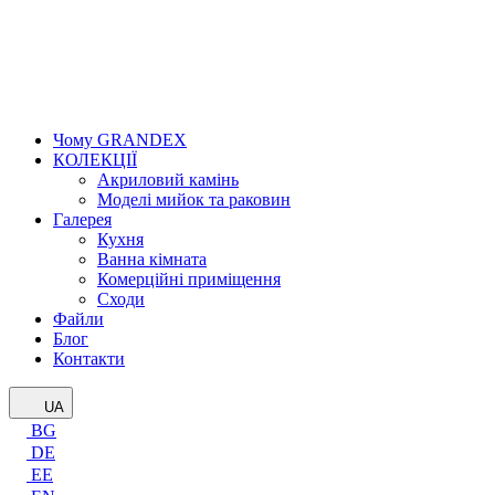
Чому GRANDEX
КОЛЕКЦІЇ
Акриловий камінь
Моделі мийок та раковин
Галерея
Кухня
Ванна кімната
Комерційні приміщення
Сходи
Файли
Блог
Контакти
UA
BG
DE
EE