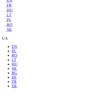
EN
FR
HU
LT
PL
RO
SK
UA
EN
PL
RO
LT
HU
SK
BG
EE
FR
DE