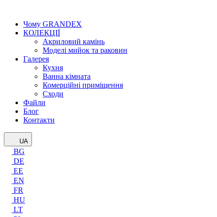
Чому GRANDEX
КОЛЕКЦІЇ
Акриловий камінь
Моделі мийок та раковин
Галерея
Кухня
Ванна кімната
Комерційні приміщення
Сходи
Файли
Блог
Контакти
UA
BG
DE
EE
EN
FR
HU
LT