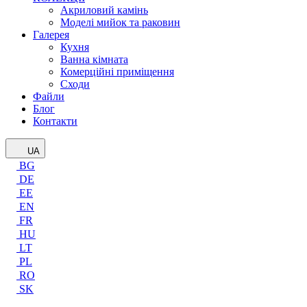
Акриловий камінь
Моделі мийок та раковин
Галерея
Кухня
Ванна кімната
Комерційні приміщення
Сходи
Файли
Блог
Контакти
UA
BG
DE
EE
EN
FR
HU
LT
PL
RO
SK