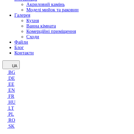
Акриловий камінь
Моделі мийок та раковин
Галерея
Кухня
Ванна кімната
Комерційні приміщення
Сходи
Файли
Блог
Контакти
UA
BG
DE
EE
EN
FR
HU
LT
PL
RO
SK