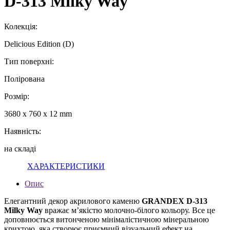
D-313 Milky Way
Колекція:
Delicious Edition (D)
Тип поверхні:
Полірована
Розмір:
3680 x 760 x 12 mm
Наявність:
на складі
ХАРАКТЕРИСТИКИ
Oпис
Елегантний декор акрилового каменю
GRANDEX D-313
Milky Way
вражає м’якістю молочно-білого кольору. Все це
доповнюється витонченою мінімалістичною мінеральною
крихтою, яка створює приємний візуальний ефект на