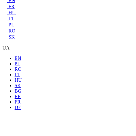
EN
FR
HU
LT
PL
RO
SK
UA
EN
PL
RO
LT
HU
SK
BG
EE
FR
DE