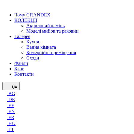
Чому GRANDEX
КОЛЕКЦІЇ
Акриловий камінь
Моделі мийок та раковин
Галерея
Кухня
Ванна кімната
Комерційні приміщення
Сходи
Файли
Блог
Контакти
UA
BG
DE
EE
EN
FR
HU
LT