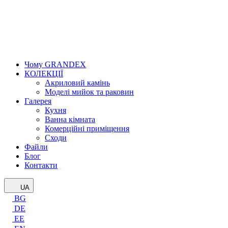
Чому GRANDEX
КОЛЕКЦІЇ
Акриловий камінь
Моделі мийок та раковин
Галерея
Кухня
Ванна кімната
Комерційні приміщення
Сходи
Файли
Блог
Контакти
UA
BG
DE
EE