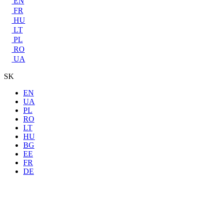
EN
FR
HU
LT
PL
RO
UA
SK
EN
UA
PL
RO
LT
HU
BG
EE
FR
DE