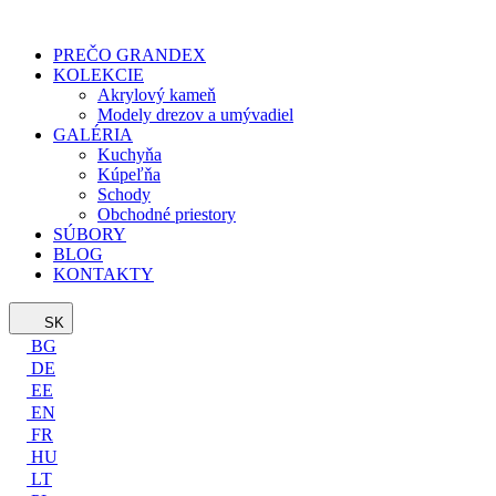
PREČO GRANDEX
KOLEKCIE
Akrylový kameň
Modely drezov a umývadiel
GALÉRIA
Kuchyňa
Kúpeľňa
Schody
Obchodné priestory
SÚBORY
BLOG
KONTAKTY
SK
BG
DE
EE
EN
FR
HU
LT