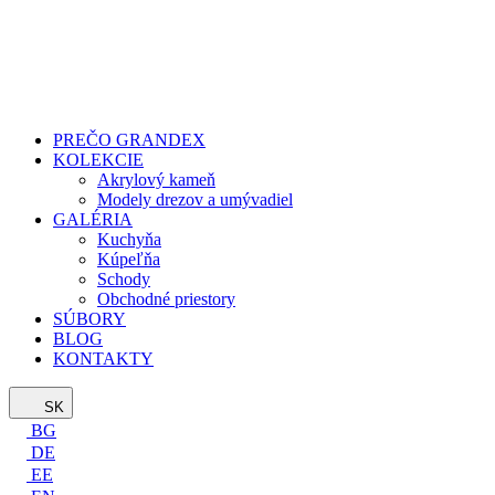
PREČO GRANDEX
KOLEKCIE
Akrylový kameň
Modely drezov a umývadiel
GALÉRIA
Kuchyňa
Kúpeľňa
Schody
Obchodné priestory
SÚBORY
BLOG
KONTAKTY
SK
BG
DE
EE