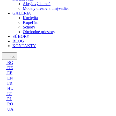
Akrylový kameň
Modely drezov a umývadiel
GALÉRIA
Kuchyňa
Kúpeľňa
Schody
Obchodné priestory
SÚBORY
BLOG
KONTAKTY
SK
BG
DE
EE
EN
FR
HU
LT
PL
RO
UA