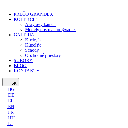
PREČO GRANDEX
KOLEKCIE
Akrylový kameň
Modely drezov a umývadiel
GALÉRIA
Kuchyňa
Kúpeľňa
Schody
Obchodné priestory
SÚBORY
BLOG
KONTAKTY
SK
BG
DE
EE
EN
FR
HU
LT