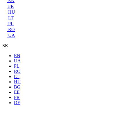
EN
FR
HU
LT
PL
RO
UA
SK
EN
UA
PL
RO
LT
HU
BG
EE
FR
DE