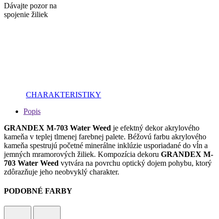
Dávajte pozor na
spojenie žiliek
CHARAKTERISTIKY
Popis
GRANDEX M-703 Water Weed
je efektný dekor akrylového
kameňa v teplej tlmenej farebnej palete. Béžovú farbu akrylového
kameňa spestrujú početné minerálne inklúzie usporiadané do vĺn a
jemných mramorových žiliek. Kompozícia dekoru
GRANDEX M-
703 Water Weed
vytvára na povrchu optický dojem pohybu, ktorý
zdôrazňuje jeho neobvyklý charakter.
PODOBNÉ FARBY