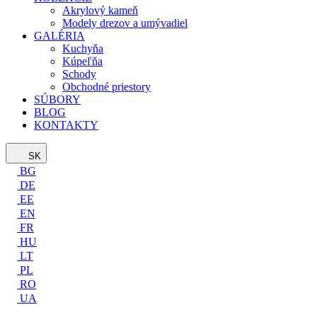
Akrylový kameň
Modely drezov a umývadiel
GALÉRIA
Kuchyňa
Kúpeľňa
Schody
Obchodné priestory
SÚBORY
BLOG
KONTAKTY
SK
BG
DE
EE
EN
FR
HU
LT
PL
RO
UA