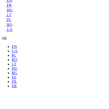
EN
FR
HU
LT
PL
RO
UA
SK
EN
UA
PL
RO
LT
HU
BG
EE
FR
DE