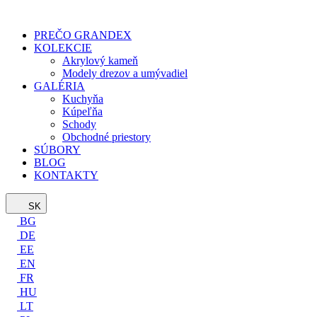
PREČO GRANDEX
KOLEKCIE
Akrylový kameň
Modely drezov a umývadiel
GALÉRIA
Kuchyňa
Kúpeľňa
Schody
Obchodné priestory
SÚBORY
BLOG
KONTAKTY
SK
BG
DE
EE
EN
FR
HU
LT