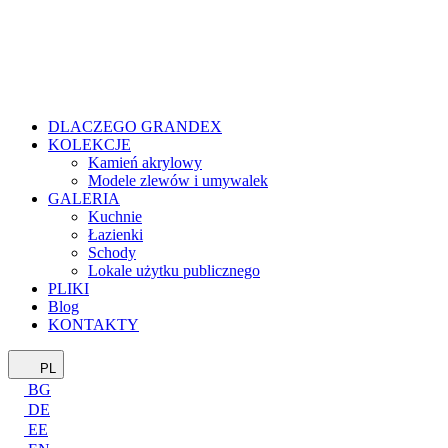
DLACZEGO GRANDEX
KOLEKCJE
Kamień akrylowy
Modele zlewów i umywalek
GALERIA
Kuchnie
Łazienki
Schody
Lokale użytku publicznego
PLIKI
Blog
KONTAKTY
PL
BG
DE
EE