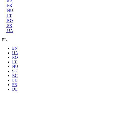
EN
FR
HU
LT
RO
SK
UA
PL
EN
UA
RO
LT
HU
SK
BG
EE
FR
DE