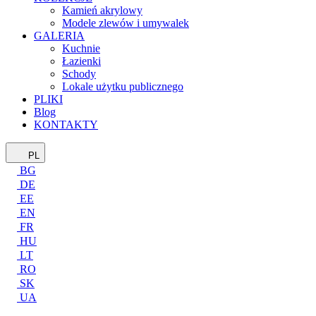
Kamień akrylowy
Modele zlewów i umywalek
GALERIA
Kuchnie
Łazienki
Schody
Lokale użytku publicznego
PLIKI
Blog
KONTAKTY
PL
BG
DE
EE
EN
FR
HU
LT
RO
SK
UA