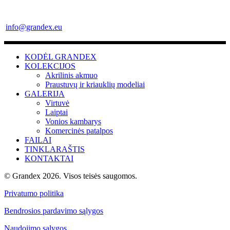
info@grandex.eu
KODĖL GRANDEX
KOLEKCIJOS
Akrilinis akmuo
Praustuvų ir kriauklių modeliai
GALERIJA
Virtuvė
Laiptai
Vonios kambarys
Komercinės patalpos
FAILAI
TINKLARAŠTIS
KONTAKTAI
© Grandex 2026. Visos teisės saugomos.
Privatumo politika
Bendrosios pardavimo sąlygos
Naudojimo sąlygos