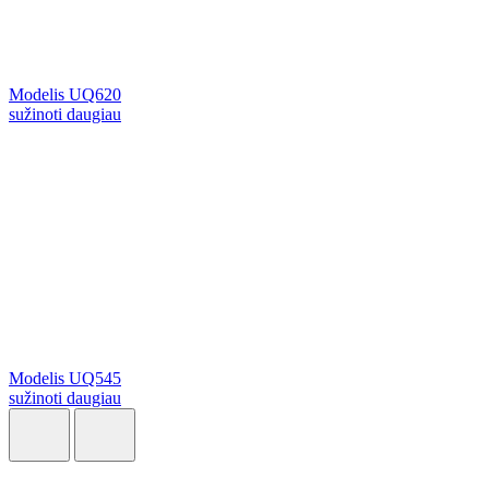
Modelis UQ620
sužinoti daugiau
Modelis UQ545
sužinoti daugiau