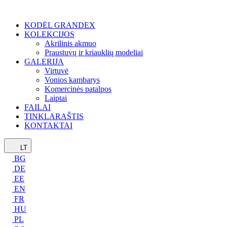
KODĖL GRANDEX
KOLEKCIJOS
Akrilinis akmuo
Praustuvų ir kriauklių modeliai
GALERIJA
Virtuvė
Vonios kambarys
Komercinės patalpos
Laiptai
FAILAI
TINKLARAŠTIS
KONTAKTAI
LT
BG
DE
EE
EN
FR
HU
PL