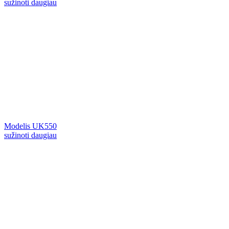
sužinoti daugiau
Modelis UK550
sužinoti daugiau