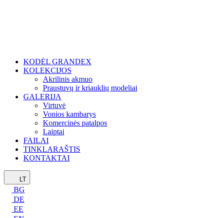
KODĖL GRANDEX
KOLEKCIJOS
Akrilinis akmuo
Praustuvų ir kriauklių modeliai
GALERIJA
Virtuvė
Vonios kambarys
Komercinės patalpos
Laiptai
FAILAI
TINKLARAŠTIS
KONTAKTAI
LT
BG
DE
EE