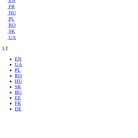
EN
FR
HU
PL
RO
SK
UA
LT
EN
UA
PL
RO
HU
SK
BG
EE
FR
DE