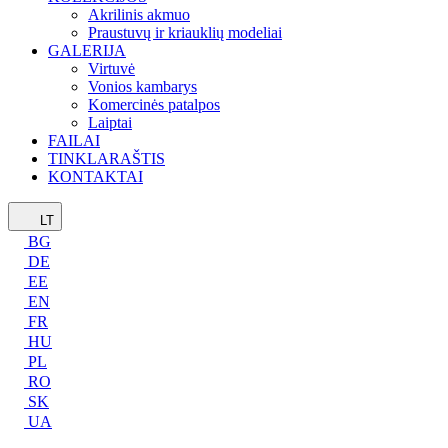
Akrilinis akmuo
Praustuvų ir kriauklių modeliai
GALERIJA
Virtuvė
Vonios kambarys
Komercinės patalpos
Laiptai
FAILAI
TINKLARAŠTIS
KONTAKTAI
LT
BG
DE
EE
EN
FR
HU
PL
RO
SK
UA