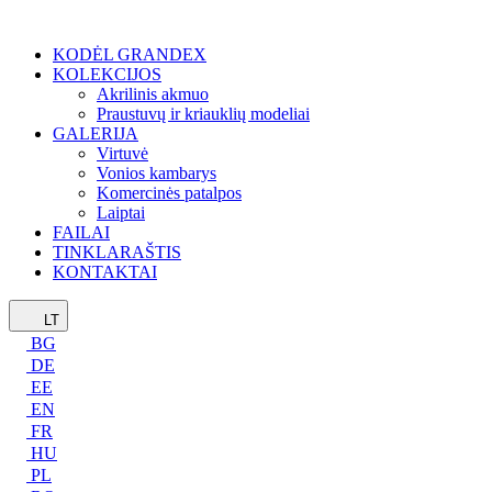
KODĖL GRANDEX
KOLEKCIJOS
Akrilinis akmuo
Praustuvų ir kriauklių modeliai
GALERIJA
Virtuvė
Vonios kambarys
Komercinės patalpos
Laiptai
FAILAI
TINKLARAŠTIS
KONTAKTAI
LT
BG
DE
EE
EN
FR
HU
PL