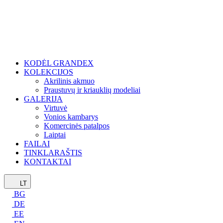
KODĖL GRANDEX
KOLEKCIJOS
Akrilinis akmuo
Praustuvų ir kriauklių modeliai
GALERIJA
Virtuvė
Vonios kambarys
Komercinės patalpos
Laiptai
FAILAI
TINKLARAŠTIS
KONTAKTAI
LT
BG
DE
EE