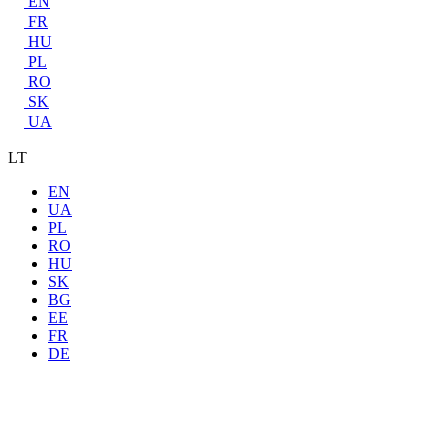
EN
FR
HU
PL
RO
SK
UA
LT
EN
UA
PL
RO
HU
SK
BG
EE
FR
DE