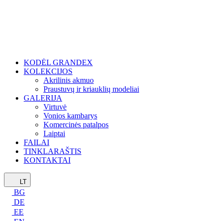
KODĖL GRANDEX
KOLEKCIJOS
Akrilinis akmuo
Praustuvų ir kriauklių modeliai
GALERIJA
Virtuvė
Vonios kambarys
Komercinės patalpos
Laiptai
FAILAI
TINKLARAŠTIS
KONTAKTAI
LT
BG
DE
EE