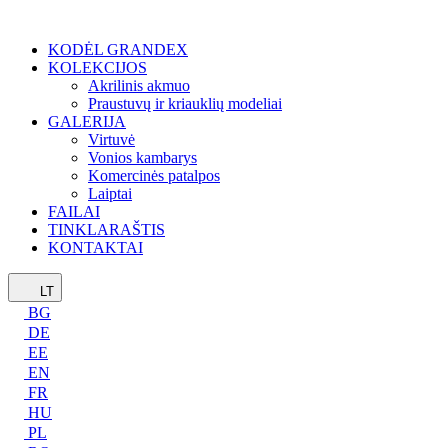
KODĖL GRANDEX
KOLEKCIJOS
Akrilinis akmuo
Praustuvų ir kriauklių modeliai
GALERIJA
Virtuvė
Vonios kambarys
Komercinės patalpos
Laiptai
FAILAI
TINKLARAŠTIS
KONTAKTAI
LT
BG
DE
EE
EN
FR
HU
PL