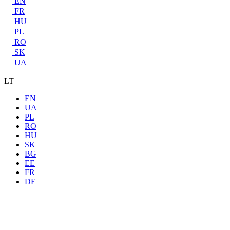
EN
FR
HU
PL
RO
SK
UA
LT
EN
UA
PL
RO
HU
SK
BG
EE
FR
DE