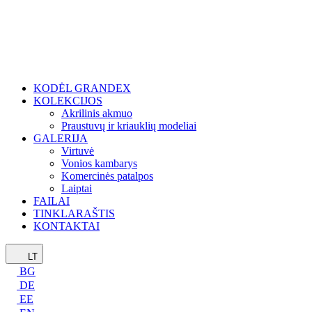
KODĖL GRANDEX
KOLEKCIJOS
Akrilinis akmuo
Praustuvų ir kriauklių modeliai
GALERIJA
Virtuvė
Vonios kambarys
Komercinės patalpos
Laiptai
FAILAI
TINKLARAŠTIS
KONTAKTAI
LT
BG
DE
EE