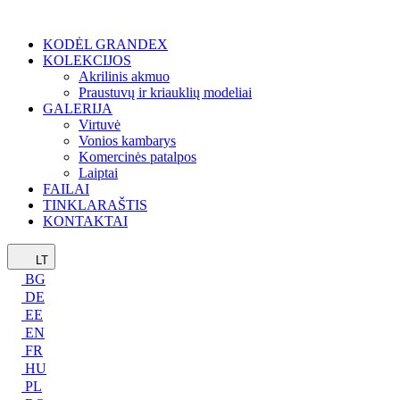
KODĖL GRANDEX
KOLEKCIJOS
Akrilinis akmuo
Praustuvų ir kriauklių modeliai
GALERIJA
Virtuvė
Vonios kambarys
Komercinės patalpos
Laiptai
FAILAI
TINKLARAŠTIS
KONTAKTAI
LT
BG
DE
EE
EN
FR
HU
PL