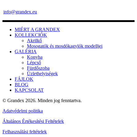
info@grandex.eu
MIÉRT A GRANDEX
KOLLEKCIÓK
Akrilkő
Mosogatók és mosdókagylók modelljei
GALÉRIA
Konyha
Lépcső
Fürdőszoba
Üzlethelyiségek
FÁJLOK
BLOG
KAPCSOLAT
© Grandex 2026. Minden jog fenntartva.
Adatvédelmi politika
Általános Értékesítési Feltételek
Felhasználási feltételek