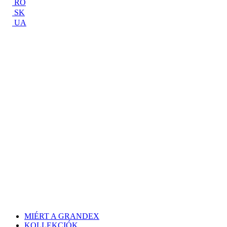
RO
SK
UA
MIÉRT A GRANDEX
KOLLEKCIÓK