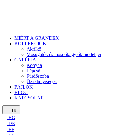
MIÉRT A GRANDEX
KOLLEKCIÓK
Akrilkő
Mosogatók és mosdókagylók modelljei
GALÉRIA
Konyha
Lépcső
Fürdőszoba
Üzlethelyiségek
FÁJLOK
BLOG
KAPCSOLAT
HU
BG
DE
EE