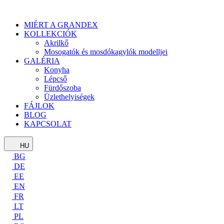
MIÉRT A GRANDEX
KOLLEKCIÓK
Akrilkő
Mosogatók és mosdókagylók modelljei
GALÉRIA
Konyha
Lépcső
Fürdőszoba
Üzlethelyiségek
FÁJLOK
BLOG
KAPCSOLAT
HU
BG
DE
EE
EN
FR
LT
PL