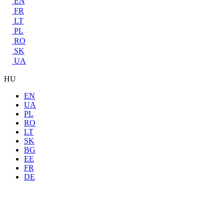
EN
FR
LT
PL
RO
SK
UA
HU
EN
UA
PL
RO
LT
SK
BG
EE
FR
DE