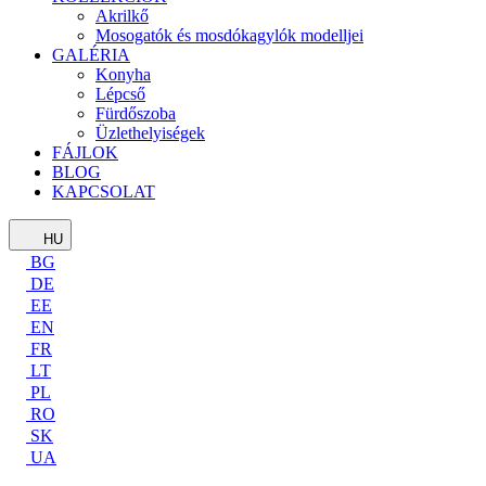
Akrilkő
Mosogatók és mosdókagylók modelljei
GALÉRIA
Konyha
Lépcső
Fürdőszoba
Üzlethelyiségek
FÁJLOK
BLOG
KAPCSOLAT
HU
BG
DE
EE
EN
FR
LT
PL
RO
SK
UA