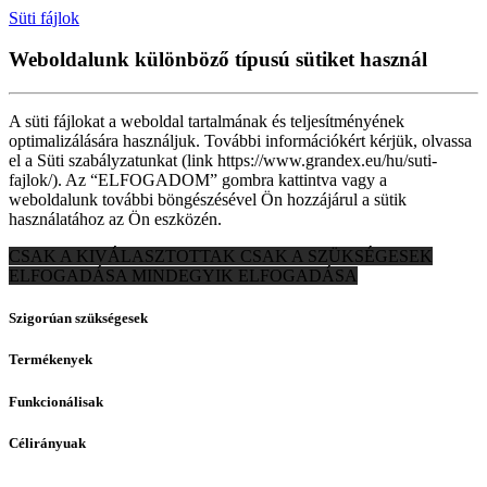
Süti fájlok
Weboldalunk különböző típusú sütiket használ
A süti fájlokat a weboldal tartalmának és teljesítményének
optimalizálására használjuk. További információkért kérjük, olvassa
el a Süti szabályzatunkat (link https://www.grandex.eu/hu/suti-
fajlok/). Az “ELFOGADOM” gombra kattintva vagy a
weboldalunk további böngészésével Ön hozzájárul a sütik
használatához az Ön eszközén.
CSAK A KIVÁLASZTOTTAK
CSAK A SZÜKSÉGESEK
ELFOGADÁSA
MINDEGYIK ELFOGADÁSA
Szigorúan szükségesek
Termékenyek
Funkcionálisak
Célirányuak