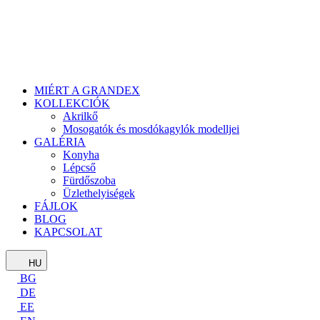
MIÉRT A GRANDEX
KOLLEKCIÓK
Akrilkő
Mosogatók és mosdókagylók modelljei
GALÉRIA
Konyha
Lépcső
Fürdőszoba
Üzlethelyiségek
FÁJLOK
BLOG
KAPCSOLAT
HU
BG
DE
EE