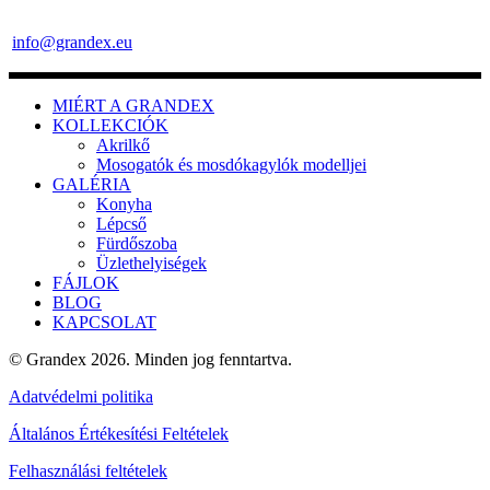
info@grandex.eu
MIÉRT A GRANDEX
KOLLEKCIÓK
Akrilkő
Mosogatók és mosdókagylók modelljei
GALÉRIA
Konyha
Lépcső
Fürdőszoba
Üzlethelyiségek
FÁJLOK
BLOG
KAPCSOLAT
© Grandex 2026. Minden jog fenntartva.
Adatvédelmi politika
Általános Értékesítési Feltételek
Felhasználási feltételek