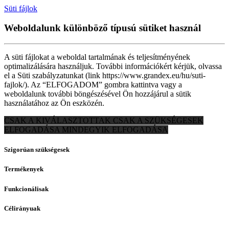
Süti fájlok
Weboldalunk különböző típusú sütiket használ
A süti fájlokat a weboldal tartalmának és teljesítményének
optimalizálására használjuk. További információkért kérjük, olvassa
el a Süti szabályzatunkat (link https://www.grandex.eu/hu/suti-
fajlok/). Az “ELFOGADOM” gombra kattintva vagy a
weboldalunk további böngészésével Ön hozzájárul a sütik
használatához az Ön eszközén.
CSAK A KIVÁLASZTOTTAK
CSAK A SZÜKSÉGESEK
ELFOGADÁSA
MINDEGYIK ELFOGADÁSA
Szigorúan szükségesek
Termékenyek
Funkcionálisak
Célirányuak