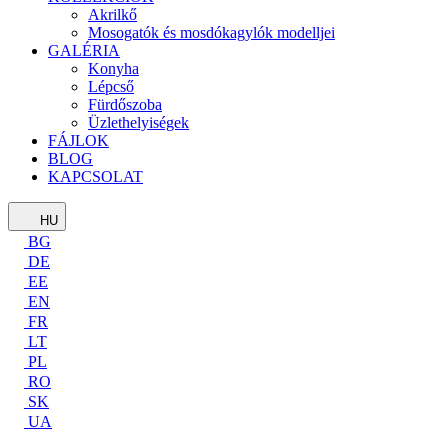
Akrilkő
Mosogatók és mosdókagylók modelljei
GALÉRIA
Konyha
Lépcső
Fürdőszoba
Üzlethelyiségek
FÁJLOK
BLOG
KAPCSOLAT
HU
BG
DE
EE
EN
FR
LT
PL
RO
SK
UA