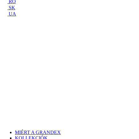
RO
SK
UA
MIÉRT A GRANDEX
KOLLEKCIÓK