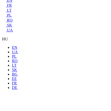
EN
FR
LT
PL
RO
SK
UA
HU
EN
UA
PL
RO
LT
SK
BG
EE
FR
DE