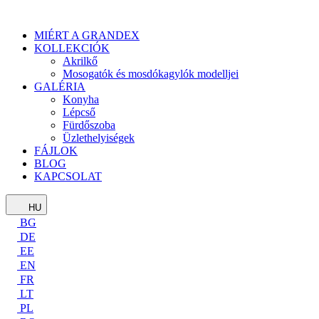
MIÉRT A GRANDEX
KOLLEKCIÓK
Akrilkő
Mosogatók és mosdókagylók modelljei
GALÉRIA
Konyha
Lépcső
Fürdőszoba
Üzlethelyiségek
FÁJLOK
BLOG
KAPCSOLAT
HU
BG
DE
EE
EN
FR
LT
PL