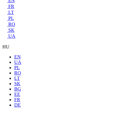
EN
FR
LT
PL
RO
SK
UA
HU
EN
UA
PL
RO
LT
SK
BG
EE
FR
DE