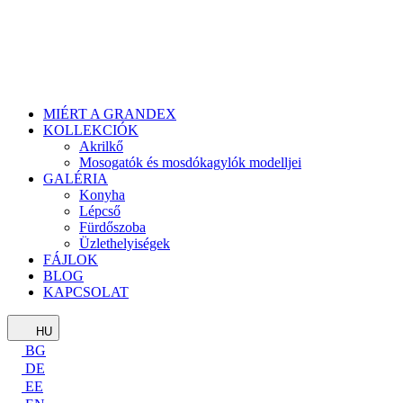
MIÉRT A GRANDEX
KOLLEKCIÓK
Akrilkő
Mosogatók és mosdókagylók modelljei
GALÉRIA
Konyha
Lépcső
Fürdőszoba
Üzlethelyiségek
FÁJLOK
BLOG
KAPCSOLAT
HU
BG
DE
EE