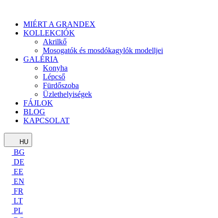
MIÉRT A GRANDEX
KOLLEKCIÓK
Akrilkő
Mosogatók és mosdókagylók modelljei
GALÉRIA
Konyha
Lépcső
Fürdőszoba
Üzlethelyiségek
FÁJLOK
BLOG
KAPCSOLAT
HU
BG
DE
EE
EN
FR
LT
PL