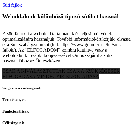
Süti fájlok
Weboldalunk különböző típusú sütiket használ
A süti fájlokat a weboldal tartalmának és teljesítményének
optimalizálására használjuk. További információkért kérjük, olvassa
el a Süti szabályzatunkat (link https://www.grandex.eu/hu/suti-
fajlok/). Az “ELFOGADOM” gombra kattintva vagy a
weboldalunk további böngészésével Ön hozzájárul a sütik
használatához az Ön eszközén.
CSAK A KIVÁLASZTOTTAK
CSAK A SZÜKSÉGESEK
ELFOGADÁSA
MINDEGYIK ELFOGADÁSA
Szigorúan szükségesek
Termékenyek
Funkcionálisak
Célirányuak