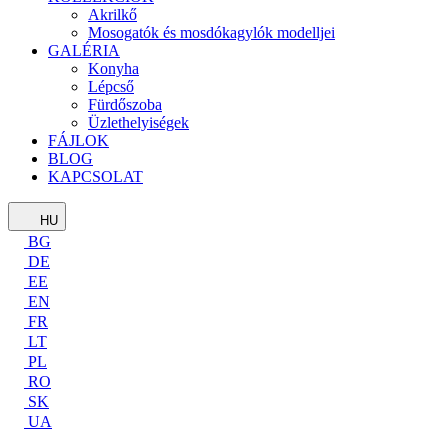
Akrilkő
Mosogatók és mosdókagylók modelljei
GALÉRIA
Konyha
Lépcső
Fürdőszoba
Üzlethelyiségek
FÁJLOK
BLOG
KAPCSOLAT
HU
BG
DE
EE
EN
FR
LT
PL
RO
SK
UA