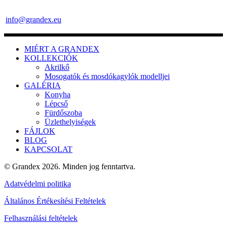
info@grandex.eu
MIÉRT A GRANDEX
KOLLEKCIÓK
Akrilkő
Mosogatók és mosdókagylók modelljei
GALÉRIA
Konyha
Lépcső
Fürdőszoba
Üzlethelyiségek
FÁJLOK
BLOG
KAPCSOLAT
© Grandex 2026. Minden jog fenntartva.
Adatvédelmi politika
Általános Értékesítési Feltételek
Felhasználási feltételek