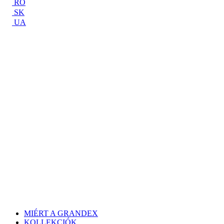
RO
SK
UA
MIÉRT A GRANDEX
KOLLEKCIÓK