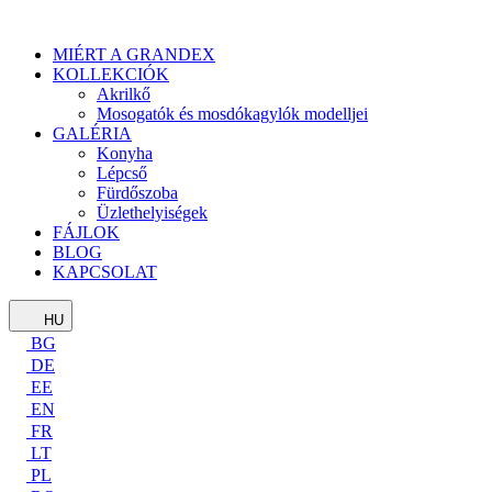
MIÉRT A GRANDEX
KOLLEKCIÓK
Akrilkő
Mosogatók és mosdókagylók modelljei
GALÉRIA
Konyha
Lépcső
Fürdőszoba
Üzlethelyiségek
FÁJLOK
BLOG
KAPCSOLAT
HU
BG
DE
EE
EN
FR
LT
PL