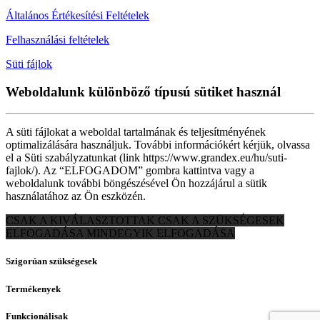
Általános Értékesítési Feltételek
Felhasználási feltételek
Süti fájlok
Weboldalunk különböző típusú sütiket használ
A süti fájlokat a weboldal tartalmának és teljesítményének
optimalizálására használjuk. További információkért kérjük, olvassa
el a Süti szabályzatunkat (link https://www.grandex.eu/hu/suti-
fajlok/). Az “ELFOGADOM” gombra kattintva vagy a
weboldalunk további böngészésével Ön hozzájárul a sütik
használatához az Ön eszközén.
CSAK A KIVÁLASZTOTTAK
CSAK A SZÜKSÉGESEK
ELFOGADÁSA
MINDEGYIK ELFOGADÁSA
Szigorúan szükségesek
Termékenyek
Funkcionálisak