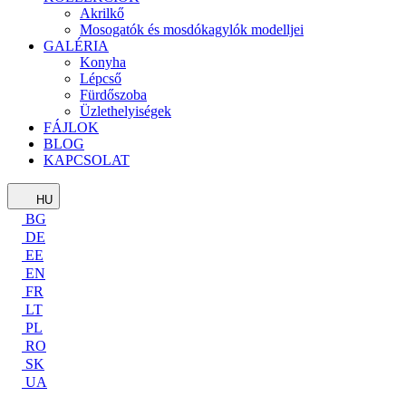
Akrilkő
Mosogatók és mosdókagylók modelljei
GALÉRIA
Konyha
Lépcső
Fürdőszoba
Üzlethelyiségek
FÁJLOK
BLOG
KAPCSOLAT
HU
BG
DE
EE
EN
FR
LT
PL
RO
SK
UA