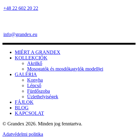
+48 22 602 20 22
info@grandex.eu
MIÉRT A GRANDEX
KOLLEKCIÓK
Akrilkő
Mosogatók és mosdókagylók modelljei
GALÉRIA
Konyha
Lépcső
Fürdőszoba
Üzlethelyiségek
FÁJLOK
BLOG
KAPCSOLAT
© Grandex 2026. Minden jog fenntartva.
Adatvédelmi politika