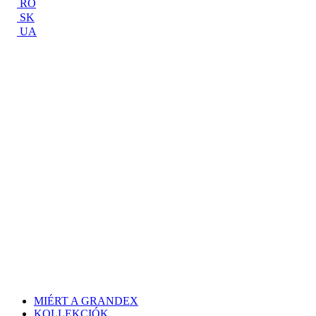
RO
SK
UA
MIÉRT A GRANDEX
KOLLEKCIÓK