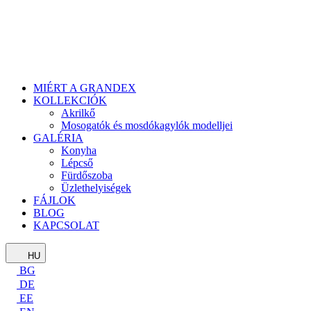
MIÉRT A GRANDEX
KOLLEKCIÓK
Akrilkő
Mosogatók és mosdókagylók modelljei
GALÉRIA
Konyha
Lépcső
Fürdőszoba
Üzlethelyiségek
FÁJLOK
BLOG
KAPCSOLAT
HU
BG
DE
EE