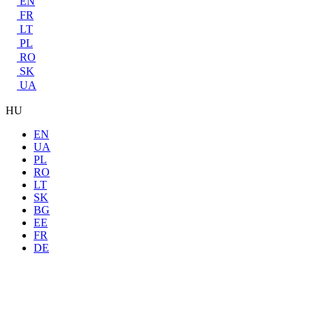
EN
FR
LT
PL
RO
SK
UA
HU
EN
UA
PL
RO
LT
SK
BG
EE
FR
DE