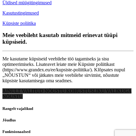
Üldised müügitingimused
Kasutustingimused
Küpsiste poliitika
Meie veebileht kasutab mitmeid erinevat tüüpi
küpsiseid.
Me kasutame küpsiseid veebilehe töö tagamiseks ja sisu
optimeerimiseks. Lisateavet leiate meie Küpsiste poliitikast
(https://www.grandex.eu/ee/kupsiste-poliitika/). Klõpsates nupul
„NÕUSTUN“ või jätkates meie veebilehe sirvimist, nõustute
küpsiste kasutamisega oma seadmes.
AINULT VALITUD
NÕUSTU KOHUSTUSLIKU VALIKUGA
NÕUSTU
Rangelt vajalikud
Jõudlus
Funktsionaalsed