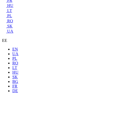
FR
HU
LT
PL
RO
SK
UA
EE
EN
UA
PL
RO
LT
HU
SK
BG
FR
DE