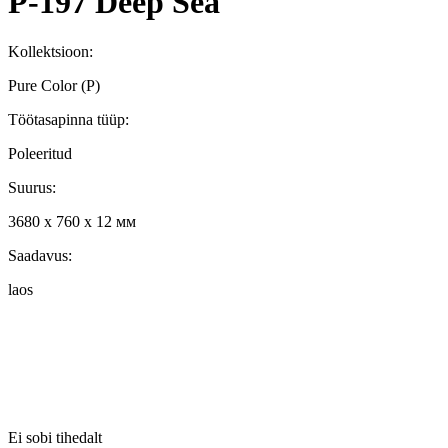
P-197 Deep Sea
Kollektsioon:
Pure Color (P)
Töötasapinna tüüp:
Poleeritud
Suurus:
3680 x 760 x 12 мм
Saadavus:
laos
Ei sobi tihedalt