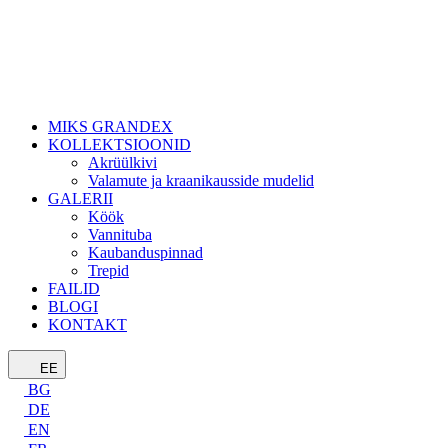
MIKS GRANDEX
KOLLEKTSIOONID
Akrüülkivi
Valamute ja kraanikausside mudelid
GALERII
Köök
Vannituba
Kaubanduspinnad
Trepid
FAILID
BLOGI
KONTAKT
EE
BG
DE
EN