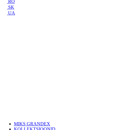
RO
SK
UA
MIKS GRANDEX
KOLLEKTSIOONID