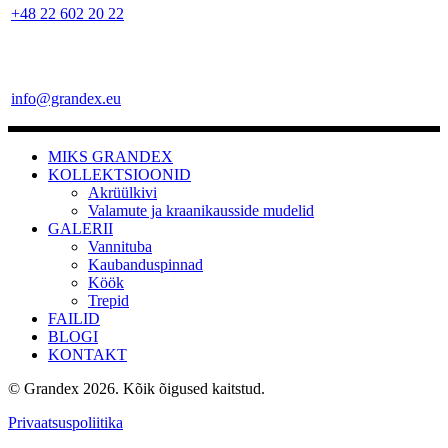
+48 22 602 20 22
info@grandex.eu
MIKS GRANDEX
KOLLEKTSIOONID
Akrüülkivi
Valamute ja kraanikausside mudelid
GALERII
Vannituba
Kaubanduspinnad
Köök
Trepid
FAILID
BLOGI
KONTAKT
© Grandex 2026. Kõik õigused kaitstud.
Privaatsuspoliitika