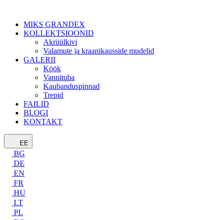
MIKS GRANDEX
KOLLEKTSIOONID
Akrüülkivi
Valamute ja kraanikausside mudelid
GALERII
Köök
Vannituba
Kaubanduspinnad
Trepid
FAILID
BLOGI
KONTAKT
EE
BG
DE
EN
FR
HU
LT
PL