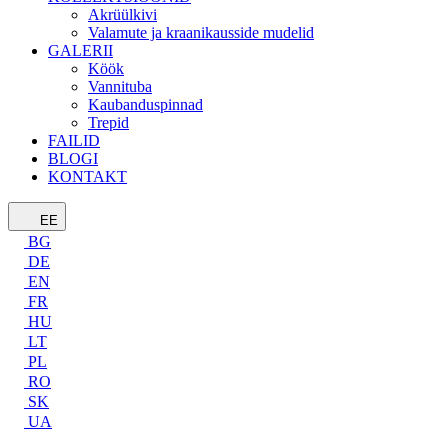
Akrüülkivi
Valamute ja kraanikausside mudelid
GALERII
Köök
Vannituba
Kaubanduspinnad
Trepid
FAILID
BLOGI
KONTAKT
EE
BG
DE
EN
FR
HU
LT
PL
RO
SK
UA