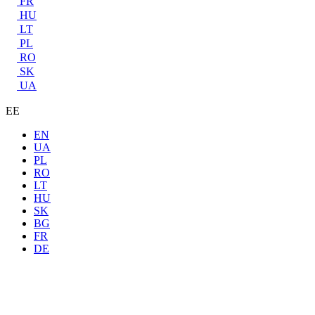
FR
HU
LT
PL
RO
SK
UA
EE
EN
UA
PL
RO
LT
HU
SK
BG
FR
DE