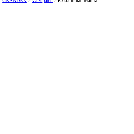
GRANDEX
>
Värvipalett
>
E-605 Indian Mantra