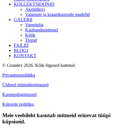
KOLLEKTSIOONID
Akrüülkivi
Valamute ja kraanikausside mudelid
GALERII
Vannituba
Kaubanduspinnad
Köök
Trepid
FAILID
BLOGI
KONTAKT
© Grandex 2026. Kõik õigused kaitstud.
Privaatsuspoliitika
Üldised müügitingimused
Kasutustingimused
Küpsiste poliitika
Meie veebileht kasutab mitmeid erinevat tüüpi
küpsiseid.