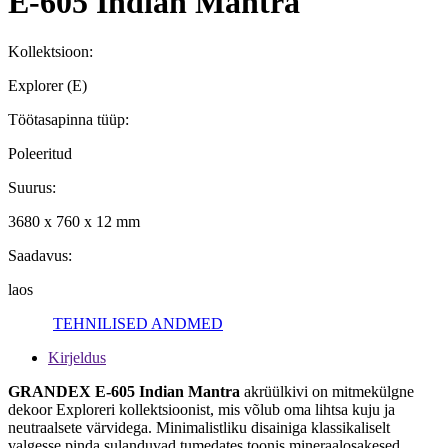
E-605 Indian Mantra
Kollektsioon:
Explorer (E)
Töötasapinna tüüp:
Poleeritud
Suurus:
3680 x 760 x 12 mm
Saadavus:
laos
TEHNILISED ANDMED
Kirjeldus
GRANDEX E-605 Indian Mantra
akrüülkivi on mitmekülgne
dekoor Exploreri kollektsioonist, mis võlub oma lihtsa kuju ja
neutraalsete värvidega. Minimalistliku disainiga klassikaliselt
valgesse pinda sulanduvad tumedates toonis mineraalosakesed.