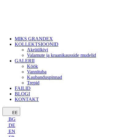
MIKS GRANDEX
KOLLEKTSIOONID
Akrüülkivi
Valamute ja kraanikausside mudelid
GALERII
Köök
Vannituba
Kaubanduspinnad
Trepid
FAILID
BLOGI
KONTAKT
EE
BG
DE
EN