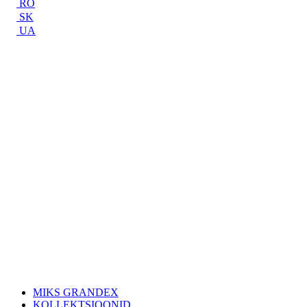
RO
SK
UA
MIKS GRANDEX
KOLLEKTSIOONID