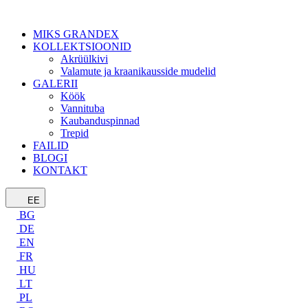
MIKS GRANDEX
KOLLEKTSIOONID
Akrüülkivi
Valamute ja kraanikausside mudelid
GALERII
Köök
Vannituba
Kaubanduspinnad
Trepid
FAILID
BLOGI
KONTAKT
EE
BG
DE
EN
FR
HU
LT
PL