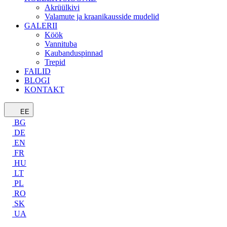
Akrüülkivi
Valamute ja kraanikausside mudelid
GALERII
Köök
Vannituba
Kaubanduspinnad
Trepid
FAILID
BLOGI
KONTAKT
EE
BG
DE
EN
FR
HU
LT
PL
RO
SK
UA