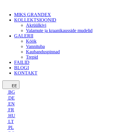
MIKS GRANDEX
KOLLEKTSIOONID
Akrüülkivi
Valamute ja kraanikausside mudelid
GALERII
Köök
Vannituba
Kaubanduspinnad
Trepid
FAILID
BLOGI
KONTAKT
EE
BG
DE
EN
FR
HU
LT
PL