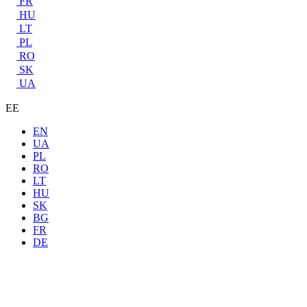
FR
HU
LT
PL
RO
SK
UA
EE
EN
UA
PL
RO
LT
HU
SK
BG
FR
DE