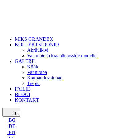
MIKS GRANDEX
KOLLEKTSIOONID
Akrüülkivi
Valamute ja kraanikausside mudelid
GALERII
Köök
Vannituba
Kaubanduspinnad
Trepid
FAILID
BLOGI
KONTAKT
EE
BG
DE
EN