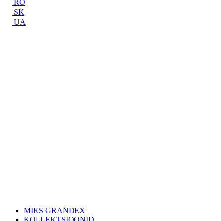
RO
SK
UA
MIKS GRANDEX
KOLLEKTSIOONID