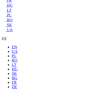
FR
HU
LT
PL
RO
SK
UA
EE
EN
UA
PL
RO
LT
HU
SK
BG
FR
DE