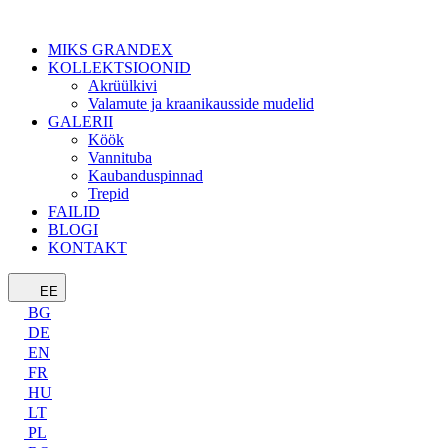
MIKS GRANDEX
KOLLEKTSIOONID
Akrüülkivi
Valamute ja kraanikausside mudelid
GALERII
Köök
Vannituba
Kaubanduspinnad
Trepid
FAILID
BLOGI
KONTAKT
EE
BG
DE
EN
FR
HU
LT
PL