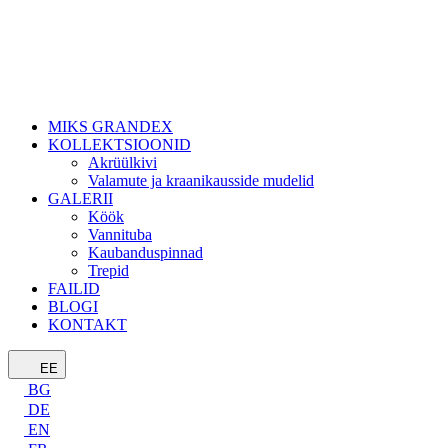
MIKS GRANDEX
KOLLEKTSIOONID
Akrüülkivi
Valamute ja kraanikausside mudelid
GALERII
Köök
Vannituba
Kaubanduspinnad
Trepid
FAILID
BLOGI
KONTAKT
EE
BG
DE
EN