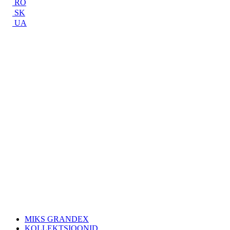
RO
SK
UA
MIKS GRANDEX
KOLLEKTSIOONID